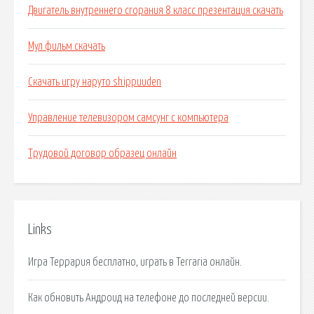
Двигатель внутреннего сгорания 8 класс презентация скачать
Мул фильм скачать
Скачать игру наруто shippuuden
Управление телевизором самсунг с компьютера
Трудовой договор образец онлайн
Links
Игра Террария бесплатно, играть в Terraria онлайн.
Как обновить Андроид на телефоне до последней версии.