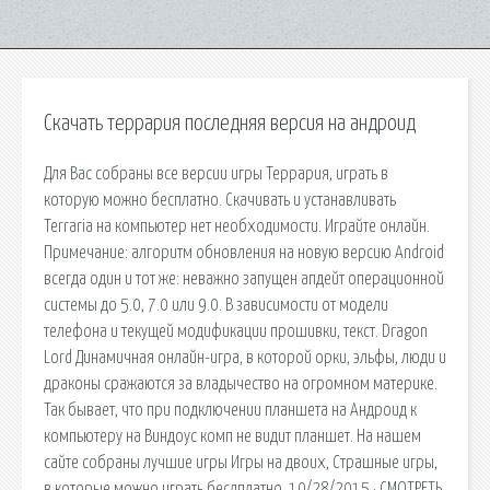
Скачать террария последняя версия на андроид
Для Вас собраны все версии игры Террария, играть в
которую можно бесплатно. Скачивать и устанавливать
Terraria на компьютер нет необходимости. Играйте онлайн.
Примечание: алгоритм обновления на новую версию Android
всегда один и тот же: неважно запущен апдейт операционной
системы до 5.0, 7.0 или 9.0. В зависимости от модели
телефона и текущей модификации прошивки, текст. Dragon
Lord Динамичная онлайн-игра, в которой орки, эльфы, люди и
драконы сражаются за владычество на огромном материке.
Так бывает, что при подключении планшета на Андроид к
компьютеру на Виндоус комп не видит планшет. На нашем
сайте собраны лучшие игры Игры на двоих, Страшные игры,
в которые можно играть беслплатно. 10/28/2015 · СМОТРЕТЬ