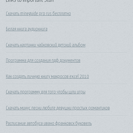
Скачать mineguide pro rus бесплатно
Белая книга аудиокнига
Скачать картинки чайковский детский альбом
Программа для создания пдф документов
Как создать личную книгу макросов excel 2010
Скачать программу для того чтобы шли игры
Скачать минус песни любите девушки простых романтиков
Расписание автобуса ивано франковск буковель