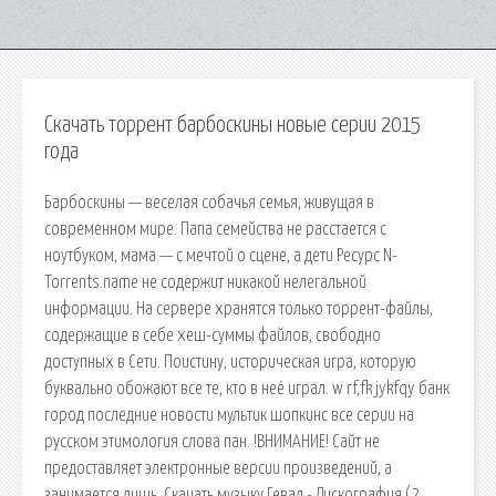
Скачать торрент барбоскины новые серии 2015
года
Барбоскины — веселая собачья семья, живущая в
современном мире. Папа семейства не расстается с
ноутбуком, мама — с мечтой о сцене, а дети Ресурс N-
Torrents.name не содержит никакой нелегальной
информации. На сервере хранятся только торрент-файлы,
содержащие в себе хеш-суммы файлов, свободно
доступных в Сети. Поистину, историческая игра, которую
буквально обожают все те, кто в неё играл. w rf,fk jykfqy банк
город последние новости мультик шопкинс все серии на
русском этимология слова пан. !ВНИМАНИЕ! Сайт не
предоставляет электронные версии произведений, а
занимается лишь. Скачать музыку Гевал - Дискография (2.