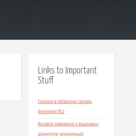
Links to Important
Stuff
Городок в табакерке скачать
бесплатно fb2
Исковое заявление о взыскании
алиментов заполненный