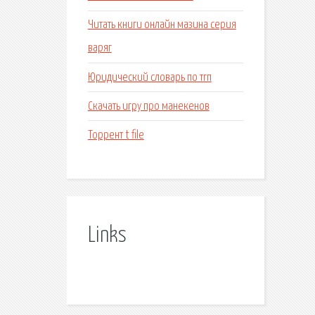
Читать книги онлайн мазина серия
варяг
Юридический словарь по тгп
Скачать игру про манекенов
Торрент t file
Links