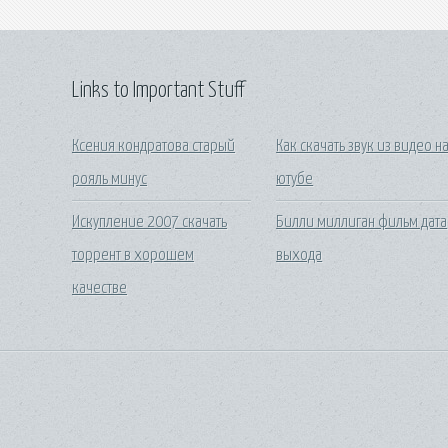
Links to Important Stuff
Ксения кондратова старый
Как скачать звук из видео н
рояль минус
ютубе
Искупление 2007 скачать
Билли миллиган фильм дата
торрент в хорошем
выхода
качестве