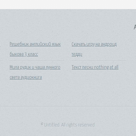
A
а
Решебник английский язык
Скачать игру на андроид
быкова 3 класс
тедди
Мила рудик и чаша лунного
Текст песни nothing at all
света аудиокнига
© Untitled. All rights reserved.