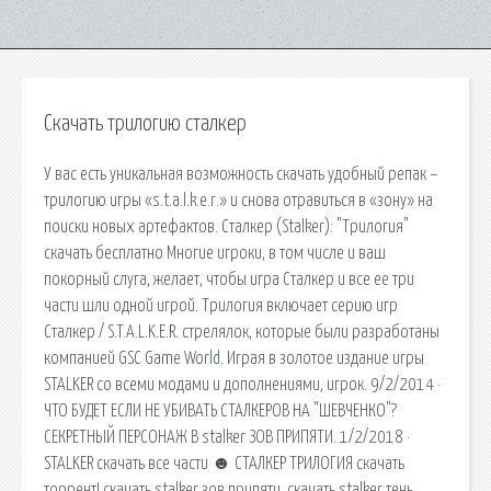
Скачать трилогию сталкер
У вас есть уникальная возможность скачать удобный репак –
трилогию игры «s.t.a.l.k.e.r.» и снова отравиться в «зону» на
поиски новых артефактов. Сталкер (Stalker): "Трилогия"
скачать бесплатно Многие игроки, в том числе и ваш
покорный слуга, желает, чтобы игра Сталкер и все ее три
части шли одной игрой. Трилогия включает серию игр
Сталкер / S.T.A.L.K.E.R. стрелялок, которые были разработаны
компанией GSC Game World. Играя в золотое издание игры
STALKER со всеми модами и дополнениями, игрок. 9/2/2014 ·
ЧТО БУДЕТ ЕСЛИ НЕ УБИВАТЬ СТАЛКЕРОВ НА "ШЕВЧЕНКО"?
СЕКРЕТНЫЙ ПЕРСОНАЖ В stalker ЗОВ ПРИПЯТИ. 1/2/2018 ·
STALKER скачать все части ☻ СТАЛКЕР ТРИЛОГИЯ скачать
торрент! скачать stalker зов припяти. скачать stalker тень.