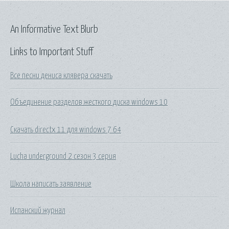
An Informative Text Blurb
Links to Important Stuff
Все песни дениса клявера скачать
Объединение разделов жесткого диска windows 10
Скачать directx 11 для windows 7 64
Lucha underground 2 сезон 3 серия
Школа написать заявление
Испанский журнал