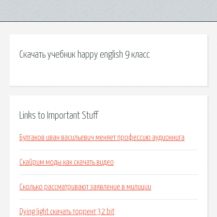
Скачать учебник happy english 9 класс
Links to Important Stuff
Булгаков иван васильевич меняет профессию аудиокнига
Скайрим моды как скачать видео
Сколько рассматривают заявление в милиции
Dying light скачать торрент 32 bit