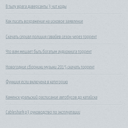
В тылу врага диверсанты 3 чит коды
Как писать возражение на исковое заявление
Скачать сериал полиция гавайев сезон через торрент
Что вам мешает быть богатым аудиокнига торрент
Новогодние сборники музыки 2015 скачать торрент
Функция если включена в категорию
Каменск уральский расписание автобусов до катайска
Cableshark p3 руководство по эксплуатации