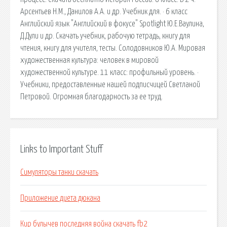
Арсентьев Н.М., Данилов А.А. и др. Учебник для. · 6 класс
Английский язык "Английский в фокусе" Spotlight Ю.Е.Ваулина,
Д.Дули и др. Скачать учебник, рабочую тетрадь, книгу для
чтения, книгу для учителя, тесты. Солодовников Ю.А. Мировая
художественная культура: человек в мировой
художественной культуре. 11 класс: профильный уровень. ·
Учебники, предоставленные нашей подписчицей Светланой
Петровой. Огромная благодарность за ее труд.
Links to Important Stuff
Симуляторы танки скачать
Приложение диета дюкана
Кир булычев последняя война скачать fb2