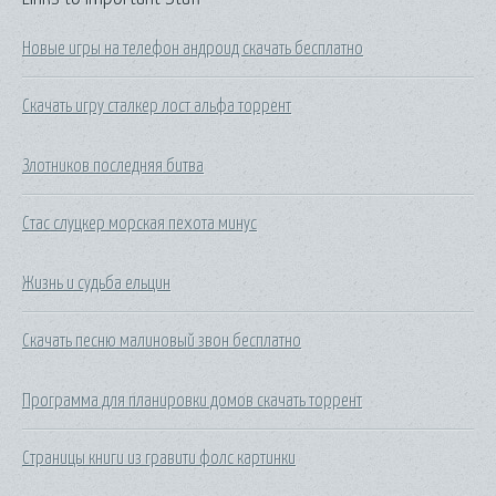
Новые игры на телефон андроид скачать бесплатно
Скачать игру сталкер лост альфа торрент
Злотников последняя битва
Стас слуцкер морская пехота минус
Жизнь и судьба ельцин
Скачать песню малиновый звон бесплатно
Программа для планировки домов скачать торрент
Страницы книги из гравити фолс картинки