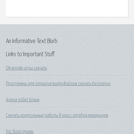
An Informative Text Blurb
Links to Important Stuff
Ok google игры скачать
Программы для открытия видеофайлов скачать бесплатно
Арена пойнт бланк
Скачать контрольные работы 8 класс алгебра макарычев
Уэс болл руины