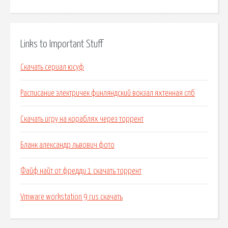
Links to Important Stuff
Скачать сериал юсуф
Расписание электричек финляндский вокзал яхтенная спб
Скачать игру на кораблях через торрент
Бланк александр львович фото
Файф найт от фредди 1 скачать торрент
Vmware workstation 9 rus скачать