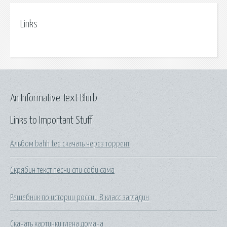
Links
An Informative Text Blurb
Links to Important Stuff
Альбом bahh tee скачать через торрент
Скрябин текст песни спи соби сама
Решебник по истории россии 8 класс загладин
Скачать картинки глена домана