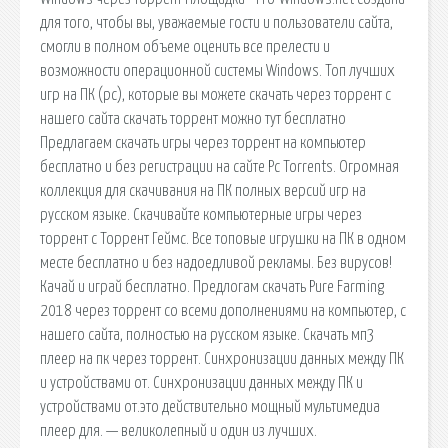
для того, чтобы вы, уважаемые гости и пользователи сайта,
смогли в полном объеме оценить все прелести и
возможности операционной системы Windows. Топ лучших
игр на ПК (pc), которые вы можете скачать через торрент с
нашего сайта скачать торрент можно тут бесплатно
Предлагаем скачать игры через торрент на компьютер
бесплатно и без регистрации на сайте Pc Torrents. Огромная
коллекция для скачивания на ПК полных версий игр на
русском языке. Скачивайте компьютерные игры через
торрент с Торрент Геймс. Все топовые игрушки на ПК в одном
месте бесплатно и без надоедливой рекламы. Без вирусов!
Качай и играй бесплатно. Предлогам скачать Pure Farming
2018 через торрент со всеми дополнениями на компьютер, с
нашего сайта, полностью на русском языке. Скачать мп3
плеер на пк через торрент. Синхронизации данных между ПК
и устройствами от. Синхронизации данных между ПК и
устройствами от.это действительно мощный мультимедиа
плеер для. — великолепный и один из лучших.