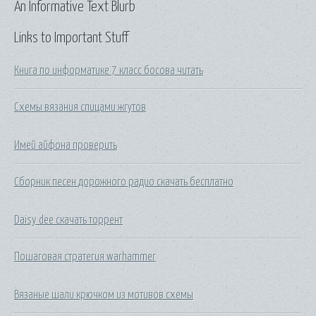
An Informative Text Blurb
Links to Important Stuff
Книга по информатике 7 класс босова читать
Схемы вязания спицами жгутов
Имей айфона проверить
Сборник песен дорожного радио скачать бесплатно
Daisy dee скачать торрент
Пошаговая стратегия warhammer
Вязаные шали крючком из мотивов схемы