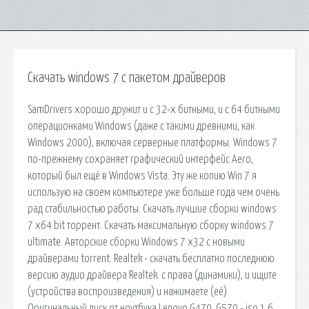
Скачать windows 7 с пакетом драйверов
SamDrivers хорошо дружит и с 32-х битными, и с 64 битными
операционками Windows (даже с такими древними, как
Windows 2000), включая серверные платформы. Windows 7
по-прежнему сохраняет графический интерфейс Aero,
который был ещё в Windows Vista. Эту же копию Win 7 я
использую на своем компьютере уже больше года чем очень
рад стабильностью работы. Скачать лучшие сборки windows
7 x64 bit торрент. Скачать максимальную сборку windows 7
ultimate. Авторские сборки Windows 7 x32 с новыми
драйверами torrent. Realtek - скачать бесплатно последнюю
версию аудио драйвера Realtek. с права (динамики), и ищите
(устройства воспроизведения) и нажимаете (её).
Оригинальный диск от ноутбука Lenovo G470, G570 - iso 1.6