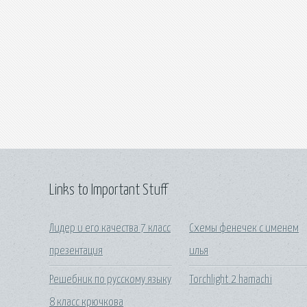
Links to Important Stuff
Лидер и его качества 7 класс
Схемы фенечек с именем
презентация
илья
Решебник по русскому языку
Torchlight 2 hamachi
8 класс крючкова