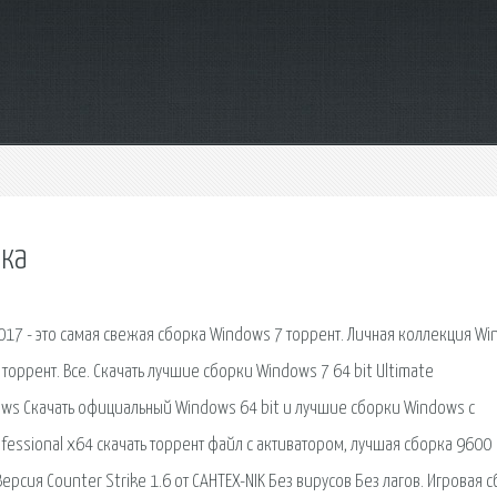
рка
017 - это самая свежая сборка Windows 7 торрент. Личная коллекция W
оррент. Все. Скачать лучшие сборки Windows 7 64 bit Ultimate
ows Скачать официальный Windows 64 bit и лучшие сборки Windows c
fessional x64 скачать торрент файл с активатором, лучшая сборка 9600
рсия Counter Strike 1.6 от CAHTEX-NIK Без вирусов Без лагов. Игровая 