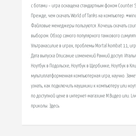
с ботами – игра оснащена стандартным фоном Counter St
Прежде, чем скачать World of Tanks на компьютер. #
Файловые менеджеры пользуются. Хочешь скачать counte
выбором. Обзор самого популярного танкового симулято
Ультранасилие в играх, проблемы Mortal kombat 11, и
Дата выпуска Описание изменений Ранний доступ. Итал
Ноутбук в Подольске, Ноутбук в Щербинке, Ноутбук в Кли
мультиплатформенная компьютерная игра, научно. Замет
узнать, как подключить наушники к компьютеру или ноут
по доступной цене в интернет-магазине М.Видео или. Liv
приколы. Здесь.