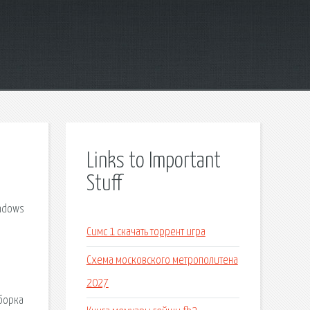
Links to Important
Stuff
indows
Симс 1 скачать торрент игра
Схема московского метрополитена
2027
сборка