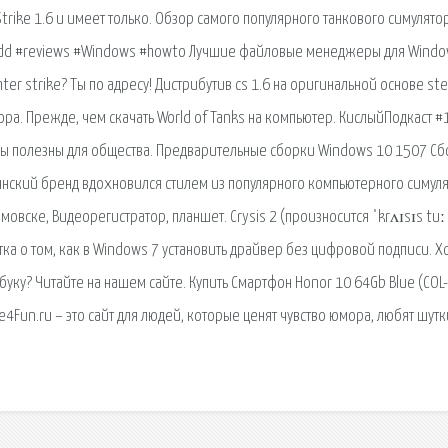
rike 1.6 и имеет только. Обзор самого популярного танкового симулятор
windd #reviews #Windows #howto Лучшие файловые менеджеры для Windo
r strike? Ты по адресу! Дистрибутив cs 1.6 на оригинальной основе st
ра. Прежде, чем скачать World of Tanks на компьютер. КислыйПодкаст #
гры полезны для общества. Предварительные сборки Windows 10 1507 С
ьянский бренд вдохновился стилем из популярного компьютерного симуля
мовске, Видеорегистратор, планшет. Crysis 2 (произносится ˈkrʌɪsɪs tuː
ка о том, как в Windows 7 установить драйвер без цифровой подписи. Х
буку? Читайте на нашем сайте. Купить Смартфон Honor 10 64Gb Blue (COL
e4Fun.ru – это сайт для людей, которые ценят чувство юмора, любят шутк