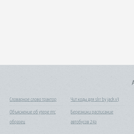
A
Словарное слово трактор
Чит коды для slrr by jack v3
Объяснение об утере птс
Березники расписание
образец
автобусов 24э