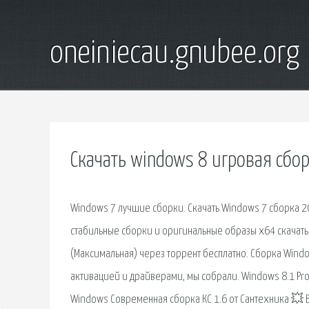
oneiniecau.gnubee.org
Скачать windows 8 игровая сбо
Windows 7 лучшие сборки. Скачать Windows 7 сборка 2
стабильные сборки и оригинальные образы x64 скачать т
(Максимальная) через торрент бесплатно. Сборка Wind
активацией и драйверами, мы собрали. Windows 8.1 Pro
Windows Современная сборка КС 1.6 от Cантехника 💥 Ве