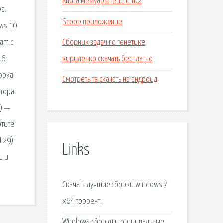
Книга мемуары гейши fb2
а.
Scoop приложение
ws 10
Сборник задач по генетике
eam с
кириленко скачать бесплатно
16.
борка
Смотреть тв скачать на андроид
тора.
 ) —
отите
-L29)
Links
и и
Скачать лучшие сборки windows 7
x64 торрент.
Windows сборки и оригинальные