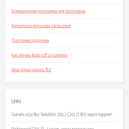
Компьютерная программа для ресторанов
Антреприза миронова расписание
Программа русроман
Как скачать файл pdf из контакта
Иван бунин скачать fb2
Links
Скачать игру Bus Simulator 2012 (2012) RUS через торрент.