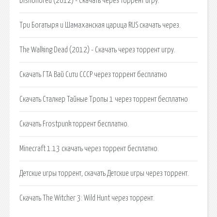
Dishonored (2012) - Скачать через торрент игру.
Три Богатыря и Шамаханская царица RUS скачать через.
The Walking Dead (2012) - Скачать через торрент игру.
Скачать ГТА Вай Сити СССР через торрент бесплатно
Скачать Сталкер Тайные Тропы 1 через торрент бесплатно
Скачать Frostpunk торрент бесплатно.
Minecraft 1.13 скачать через торрент бесплатно.
Детские игры торрент, скачать Детские игры через торрент.
Скачать The Witcher 3: Wild Hunt через торрент.