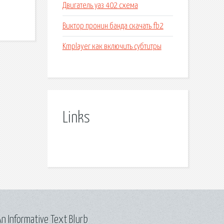
Двигатель уаз 402 схема
Виктор пронин банда скачать fb2
Kmplayer как включить субтитры
Links
n Informative Text Blurb