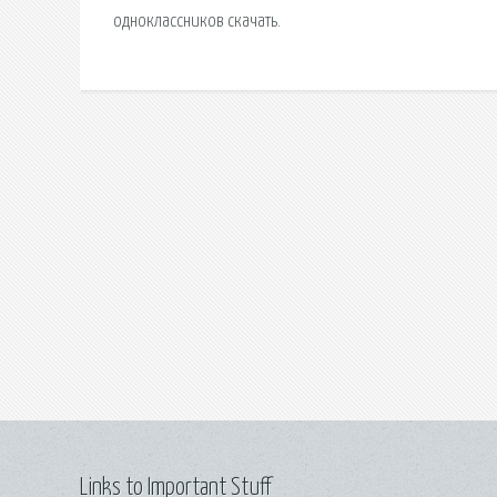
одноклассников скачать.
Links to Important Stuff