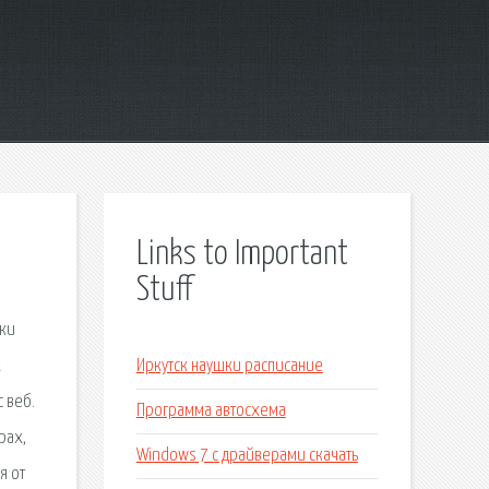
Links to Important
Stuff
ики
х
Иркутск наушки расписание
 веб.
Программа автосхема
рах,
Windows 7 с драйверами скачать
я от