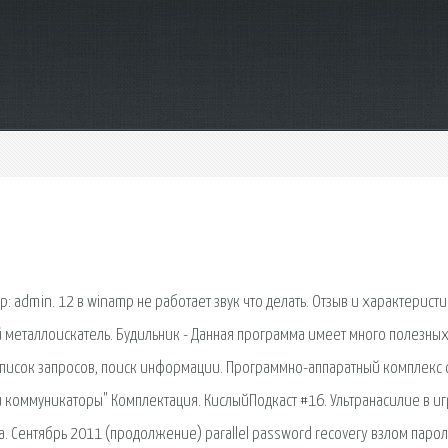
ор: admin. 12 в winamp не работает звук что делать. Отзыв и характерист
й металлоискатель. Будильник - Данная программа имеет много полезны
 список запросов, поиск информации. Программно-аппаратный комплекс с
и коммуникаторы" Комплектация. КислыйПодкаст #16. Ультранасилие в иг
. Сентябрь 2011 (продолжение) parallel password recovery взлом парол