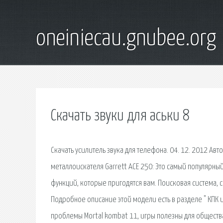
oneiniecau.gnubee.org
Скачать звуки для аськи 8
Скачать усилитель звука для телефона. 04. 12. 2012 Авт
металлоискателя Garrett ACE 250: Это самый популярны
функций, которые пригодятся вам. Поисковая сиcтема,
Подробное описание этой модели есть в разделе " КПК 
проблемы Mortal kombat 11, игры полезны для общества