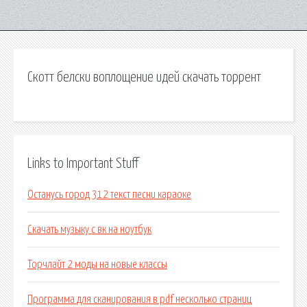
Скотт белски воплощение идей скачать торрент
Links to Important Stuff
Останусь город 312 текст песни караоке
Скачать музыку с вк на ноутбук
Торчлайт 2 моды на новые классы
Программа для сканирования в pdf несколько страниц