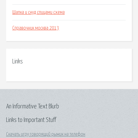
Шапка и снуд спицами схема
Справочник москва 2013
Links
An Informative Text Blurb
Links to Important Stuff
Скачать игру говорящий рыжик на телефон