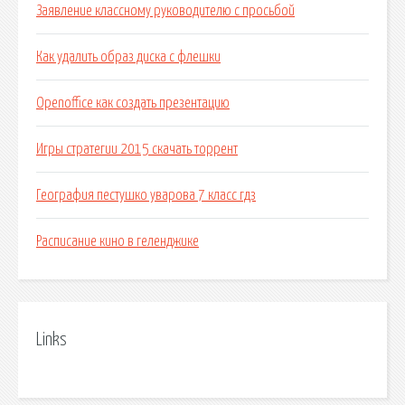
Заявление классному руководителю с просьбой
Как удалить образ диска с флешки
Openoffice как создать презентацию
Игры стратегии 2015 скачать торрент
География пестушко уварова 7 класс гдз
Расписание кино в геленджике
Links