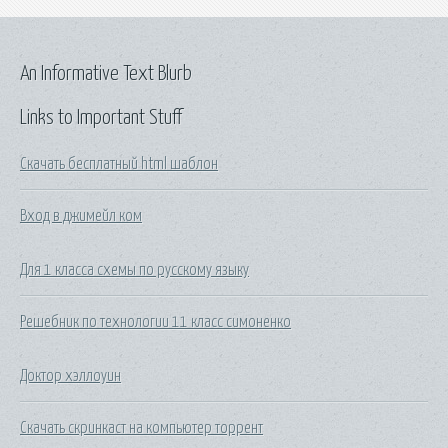
An Informative Text Blurb
Links to Important Stuff
Скачать бесплатный html шаблон
Вход в джимейл ком
Для 1 класса схемы по русскому языку
Решебник по технологии 11 класс симоненко
Доктор хэллоуин
Скачать скринкаст на компьютер торрент