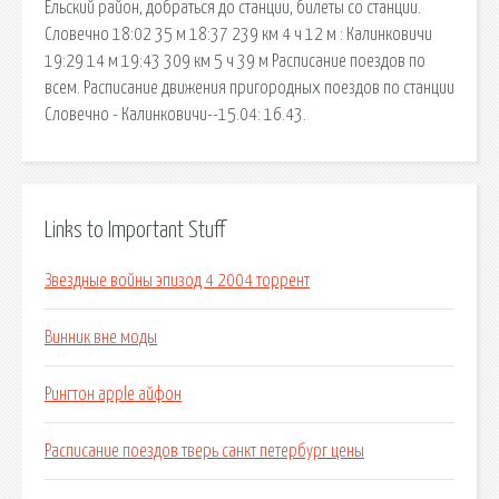
Ельский район, добраться до станции, билеты со станции.
Словечно 18:02 35 м 18:37 239 км 4 ч 12 м : Калинковичи
19:29 14 м 19:43 309 км 5 ч 39 м Расписание поездов по
всем. Расписание движения пригородных поездов по станции
Словечно - Калинковичи--15.04: 16.43.
Links to Important Stuff
Звездные войны эпизод 4 2004 торрент
Винник вне моды
Рингтон apple айфон
Расписание поездов тверь санкт петербург цены