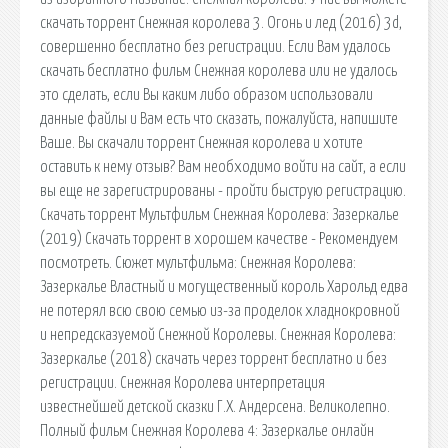
скачать торрент Снежная королева 3. Огонь и лед (2016) 3d,
совершенно бесплатно без регистрации. Если Вам удалось
скачать бесплатно фильм Снежная королева или не удалось
это сделать, если Вы каким либо образом использовали
данные файлы и Вам есть что сказать, пожалуйста, напишите
Ваше. Вы скачали торрент Снежная королева и хотите
оставить к нему отзыв? Вам необходимо войти на сайт, а если
вы еще не зарегистрированы - пройти быструю регистрацию.
Скачать торрент Мультфильм Снежная Королева: Зазеркалье
(2019) Скачать торрент в хорошем качестве - Рекомендуем
посмотреть. Сюжет мультфильма: Снежная Королева:
Зазеркалье Властный и могущественный король Харольд едва
не потерял всю свою семью из-за проделок хладнокровной
и непредсказуемой Снежной Королевы. Снежная Королева:
Зазеркалье (2018) скачать через торрент бесплатно и без
регистрации. Снежная Королева интерпретация
известнейшей детской сказки Г.Х. Андерсена. Великолепно.
Полный фильм Снежная Королева 4: Зазеркалье онлайн