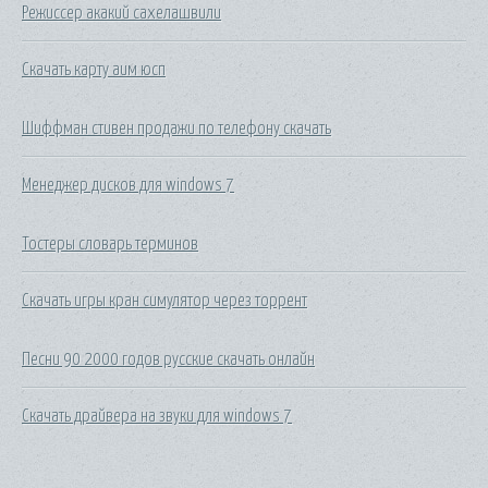
Режиссер акакий сахелашвили
Скачать карту аим юсп
Шиффман стивен продажи по телефону скачать
Менеджер дисков для windows 7
Тостеры словарь терминов
Скачать игры кран симулятор через торрент
Песни 90 2000 годов русские скачать онлайн
Скачать драйвера на звуки для windows 7