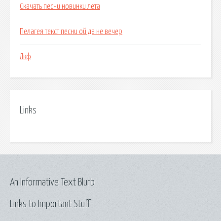
Скачать песни новинки лета
Пелагея текст песни ой да не вечер
Лкф
Links
An Informative Text Blurb
Links to Important Stuff