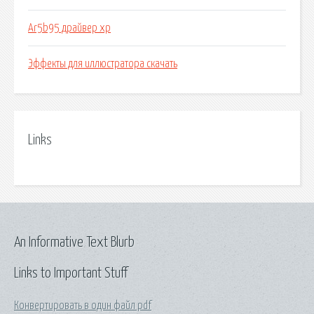
Ar5b95 драйвер xp
Эффекты для иллюстратора скачать
Links
An Informative Text Blurb
Links to Important Stuff
Конвертировать в один файл pdf