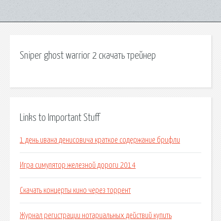
Sniper ghost warrior 2 скачать трейнер
Links to Important Stuff
1 день ивана денисовича краткое содержание брифли
Игра симулятор железной дороги 2014
Скачать концерты кино через торрент
Журнал регистрации нотариальных действий купить