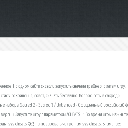
ранное. На одном сайте сказали запустить сначала трейнер, а затем игру. 
 crack, сохранения, совет, скачать бесплатно. Вопрос: сеты в сакред 2
вые наборы Sacred 2 - Sacred 3 / Unbended - Официальный российский ф
 версии: Запустите игру с параметром /CHEATS=1 Во время игры нажмите
оды: sys cheats 963 - активировать чит режим sys cheats. Внимание: