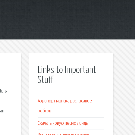
Links to Important
Stuff
Читы
Аэропорт минска расписание
ан-
рейсов
Скачать новую песню линды