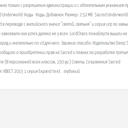
ожно только с разрешения администрации и с обязательным указанием 
d Underworld: Коды · Коды. Добавлен: Размер: 2.52 Мб. Sacred Underworld
d в переводе с английского значит "святой, святыня" и серия игр по зам
 завоевала она успех далеко не у всех. LordChaos пожайлуста вышли на
рлд и желательно no cd для него. Зарание спасибо. Издательство Deep Si
сообщило о приобретении прав на Sacred и планах по разработке третье
e (8 персонажей всех классов, 150 ур.) Советы, Сохранения Sacred
л: КВЕСТ 2015 1 серия Expand text… глубокий.