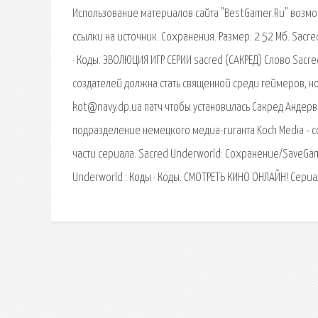
Использование материалов сайта "BestGamer.Ru" возм
ссылки на источник. Сохранения. Размер: 2.52 Мб. Sacre
· Коды. ЭВОЛЮЦИЯ ИГР СЕРИИ sacred (САКРЕД) Слово Sacre
создателей должна стать священной среди геймеров, но
kot@navy.dp.ua патч чтобы установилась Сакред Андерво
подразделение немецкого медиа-гиганта Koch Media - 
части сериала. Sacred Underworld: Сохранение/SaveGam
Underworld : Коды · Коды. СМОТРЕТЬ КИНО ОНЛАЙН! Сериа