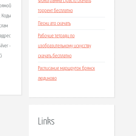
Фонограмма страсти скачать
прямой
торрент бесплатно
: Коды
Песни ато скачать
ыслам
Рабочие тетради по
 адрес
изобразительному искусству
lver -
скачать бесплатно
й
Расписание маршруток брянск
людиново
Links