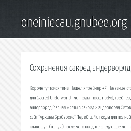
oneiniecau.gnubee.org
Сохранения сакред андерворлд
Короче тут такая тема. Нашел я трейнер +7. Название ст
для Sacred Underworld - чит коды, nocd, nodvd, трейнер,
андерворлд Главная » сеты в сакред 2 андерворлд Сето
сайт "Архивы Брэйврока" Перейти. Чит коды для полной
клавишу ~ (тильда) после чего вводите следующие чит к