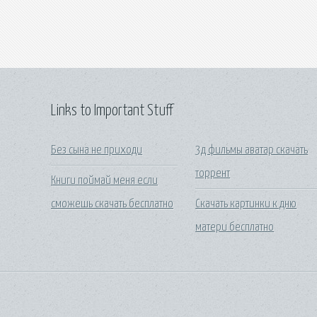
Links to Important Stuff
Без сына не приходи
3д фильмы аватар скачать
торрент
Книги поймай меня если
сможешь скачать бесплатно
Скачать картинки к дню
матери бесплатно