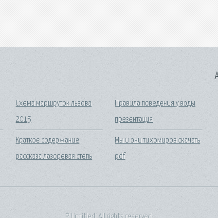
A
Схема маршруток львова
Правила поведения у воды
2015
презентация
Краткое содержание
Мы и они тихомиров скачать
рассказа лазоревая степь
pdf
© Untitled. All rights reserved.