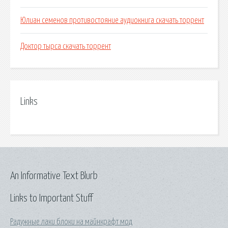
Юлиан семенов противостояние аудиокнига скачать торрент
Доктор тырса скачать торрент
Links
An Informative Text Blurb
Links to Important Stuff
Радужные лаки блоки на майнкрафт мод