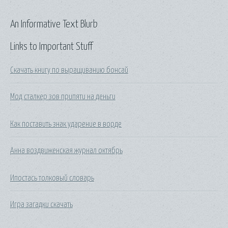
An Informative Text Blurb
Links to Important Stuff
Скачать книгу по выращиванию бонсай
Мод сталкер зов припяти на деньги
Как поставить знак ударение в ворде
Анна воздвиженская журнал октябрь
Ипостась толковый словарь
Игра загадки скачать