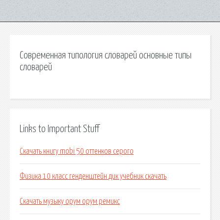
Современная типология словарей основные типы
словарей
Links to Important Stuff
Скачать книгу mobi 50 оттенков серого
Физика 10 класс генденштейн дик учебник скачать
Скачать музыку орум орум ремикс