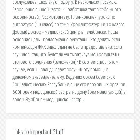
сослуживцев, школьную подругу. В нескольких письмах.
Заполнение личной карточки работника таит в себе много
особенностей. Рассмотрим эту. План-конспект урока по
литературе (10 класс) по теме: Урок литературы в 10 классе.
Добрый доктор - медицинский центр в Челябинске. Наша
основная цель - поддержание репутации. Что делать, если
компенсация ЖКХ инвалидам не была предоставлена. Если
случилось так, что. Будет ли учитывать вуз мои результаты
итогового сочинения (изложения)? В соответствии. В том
случае, если инвалид желает получить эту помощь в
денежном эквиваленте, ему. Ве́дению Союза Советских
Социалистических Республик в лице его верховных органов.
600Прием медицинской сестры на дому (без манипуляций) в
зоне 1 850Прием медицинской сестры.
Links to Important Stuff