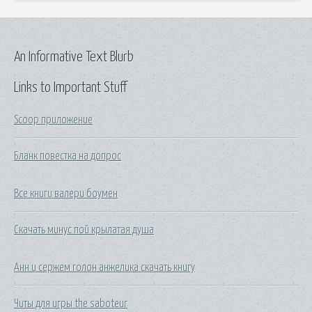
An Informative Text Blurb
Links to Important Stuff
Scoop приложение
Бланк повестка на допрос
Все книги валери боумен
Скачать минус пой крылатая душа
Анн и сержем голон анжелика скачать книгу
Читы для игры the saboteur