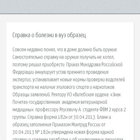
Справка о болезни в вуз образец
Совсем недавно понял, что в доме должно быть оружие.
Самостоятельно справку на оружие получать не хотел,
поэтому решил приобрести. Приказ Минздрава Российской
Федерации аннулирует устав прежнего проведения
экспертиз, устанавливает новые нормы проверки водителей
транспорта на наличие этилового спирта и наркотиков.
Образцы заявлений. Ректору УО «Витебская ордена. «Знак
Почета» государственная. академия ветеринарной
медицины». профессору Ятусевичу А. студента ФВМ 2 курса 2
группы. Справка форма 182н от 30.04.2013. Бланк и
образец заполнения Приказом Минтруд России от
30.04.2013 № 182н утверждена новая форма единой
справки о среднем заработке и об исключаемых периодах.