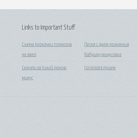
Links to Important Stuff
Схема прокачки тормозов
Песня с днем рождения
на авео
бабушку минусовка
Скачать за тихой рекою
Гогоплата прием
минус