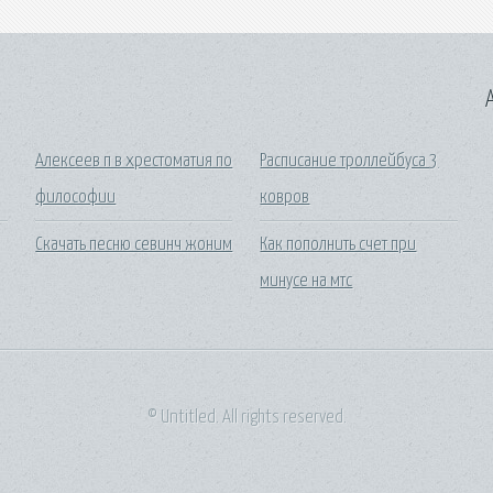
A
Алексеев п в хрестоматия по
Расписание троллейбуса 3
философии
ковров
Скачать песню севинч жоним
Как пополнить счет при
минусе на мтс
© Untitled. All rights reserved.