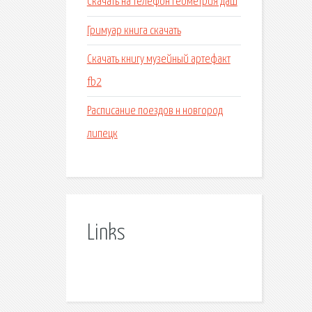
Скачать на телефон геометрия даш
Гримуар книга скачать
Скачать книгу музейный артефакт
fb2
Расписание поездов н новгород
липецк
Links