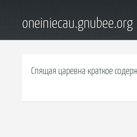
oneiniecau.gnubee.org
Спящая царевна краткое содер