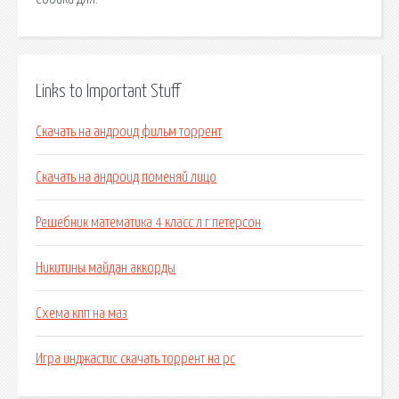
Links to Important Stuff
Скачать на андроид фильм торрент
Скачать на андроид поменяй лицо
Решебник математика 4 класс л г петерсон
Никитины майдан аккорды
Схема кпп на маз
Игра инджастис скачать торрент на pc