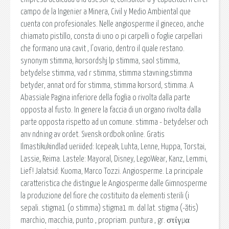
campo de la Ingenier a Minera, Civil y Medio Ambiental que
cuenta con profesionales. Nelle angiosperme il gineceo, anche
chiamato pistillo, consta di uno o pi carpelli o foglie carpellari
che formano una cavit , l'ovario, dentro il quale restano.
synonym stimma, korsordshj lp stimma, saol stimma,
betydelse stimma, vad r stimma, stimma stavning,stimma
betyder, annat ord for stimma, stimma korsord, stimma. A
Abassiale Pagina inferiore della foglia o rivolta dalla parte
opposta al fusto. In genere la faccia di un organo rivolta dalla
parte opposta rispetto ad un comune. stimma - betydelser och
anv ndning av ordet. Svensk ordbok online. Gratis
Ilmastikukindlad ueriided: Icepeak, Luhta, Lenne, Huppa, Torstai,
Lassie, Reima. Lastele: Mayoral, Disney, LegoWear, Kanz, Lemmi,
Lief! Jalatsid: Kuoma, Marco Tozzi. Angiosperme. La principale
caratteristica che distingue le Angiosperme dalle Gimnosperme
la produzione del fiore che costituito da elementi sterili (i
sepali. stigma1 (o stimma) stigma1 m. dal lat. stigma (-ătis)
marchio, macchia, punto , propriam. puntura , gr. στίγμα