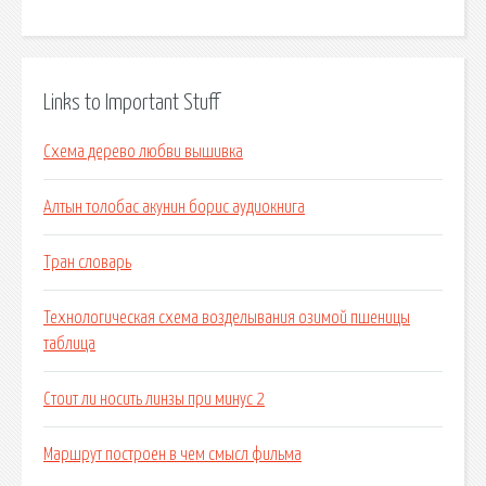
Links to Important Stuff
Схема дерево любви вышивка
Алтын толобас акунин борис аудиокнига
Тран словарь
Технологическая схема возделывания озимой пшеницы
таблица
Стоит ли носить линзы при минус 2
Маршрут построен в чем смысл фильма