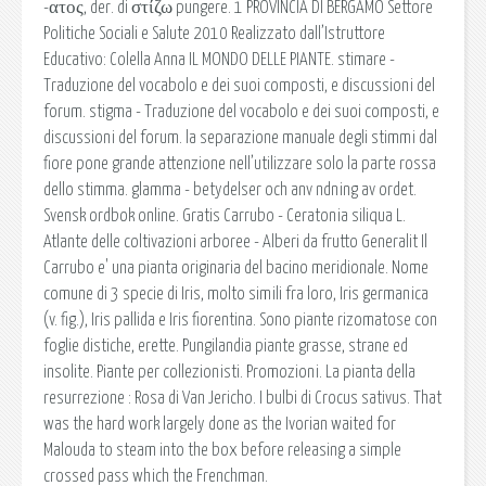
-ατος, der. di στίζω pungere. 1 PROVINCIA DI BERGAMO Settore
Politiche Sociali e Salute 2010 Realizzato dall’Istruttore
Educativo: Colella Anna IL MONDO DELLE PIANTE. stimare -
Traduzione del vocabolo e dei suoi composti, e discussioni del
forum. stigma - Traduzione del vocabolo e dei suoi composti, e
discussioni del forum. la separazione manuale degli stimmi dal
fiore pone grande attenzione nell’utilizzare solo la parte rossa
dello stimma. glamma - betydelser och anv ndning av ordet.
Svensk ordbok online. Gratis Carrubo - Ceratonia siliqua L.
Atlante delle coltivazioni arboree - Alberi da frutto Generalit Il
Carrubo e' una pianta originaria del bacino meridionale. Nome
comune di 3 specie di Iris, molto simili fra loro, Iris germanica
(v. fig.), Iris pallida e Iris fiorentina. Sono piante rizomatose con
foglie distiche, erette. Pungilandia piante grasse, strane ed
insolite. Piante per collezionisti. Promozioni. La pianta della
resurrezione : Rosa di Van Jericho. I bulbi di Crocus sativus. That
was the hard work largely done as the Ivorian waited for
Malouda to steam into the box before releasing a simple
crossed pass which the Frenchman.