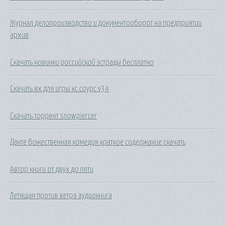
Журнал делопроизводство и документооборот на предприятии
архив
Скачать новинки российской эстрады бесплатно
Скачать вх для игры кс соурс v34
Скачать торрент snowpiercer
Данте божественная комедия краткое содержание скачать
Автор книги от двух до пяти
Летящая против ветра аудиокнига