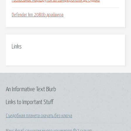
Расписание маршруток из симферополя до судака
Defender km 2080b драйвера
Links
An Informative Text Blurb
Links to Important Stuff
Съедобная планета скачать без ключа
Макс фрай слишком много кошмаров fb2 скачать