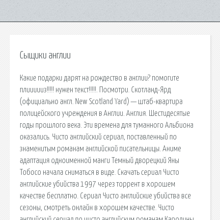
Сыщики англии
Какие подарки дарят на рождество в англии? помогите
плиииииз!!!!! нужен текст!!!!!. Посмотри. Скотланд-Ярд
(официально англ. New Scotland Yard) — штаб-квартира
полицейского учреждения в Англии. Англия. Шестидесятые
годы прошлого века. Эти времена для туманного Альбиона
оказались. Чисто английский сериал, поставленный по
знаменитым романам английской писательницы. Аниме
адаптация одноименной манги Темный дворецкий Яны
Тобосо начала сниматься в виде. Скачать сериал Чисто
английские убийства 1997 через торрент в хорошем
качестве бесплатно. Сериал Чисто английские убийства все
сезоны, смотреть онлайн в хорошем качестве. Чисто
английский сериал по чисто английским романам Каролины