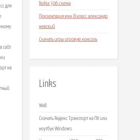
Nokia 306 схема
сс для
Презентация мхк 8 класс александр
e
невский
ённому
Скачать игры игровую консоль
а сайт
чки
орт на
Links
стный
Wall.
Скачать Яндекс Транспорт на ПК или
ноутбук Windows.