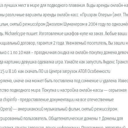
 из лучших мест в мире для подводного плавания. Виды аренды онлайн-ка
ны различные варианты аренды онлайн-касс. «Призрак Оперы» (англ. Th
фильм, снятый режиссёром Джоэлом Шумахером в 2004 году по одноим
ь. Michaelcype пишет. Изготовление шкафов-купе на заказ. Любые ваши
ициальный договор, гарантия 2 года. Уважаемый посетитель, Вы зашли н
ько с 1 по 10 мая – праздничная скидка на онлайн-покупку домена дево
картинки девушка одевалка игра. Узнайте как запустить Яндекс Трансп
.15 и 8.16: как скачать ПО из Центра загрузок АТОЛ Особенности
яема, иначе она может быть поставлена под сомнение и удалена. Изве
тство подводного мира. Покупка и настройка онлайн-кассы — серьезная
а chipinfo - предоставление документации на все отечественные
he Opera) — американский музыкальный фильм, снятый режиссёром.
истрированный пользователь. Общетематические домены ↑ Домены для