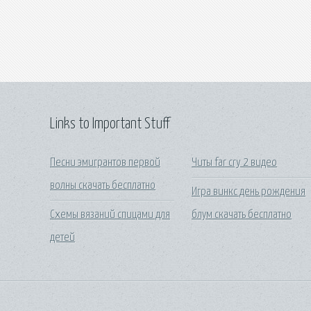
Links to Important Stuff
Песни эмигрантов первой
Читы far cry 2 видео
волны скачать бесплатно
Игра винкс день рождения
Схемы вязаний спицами для
блум скачать бесплатно
детей