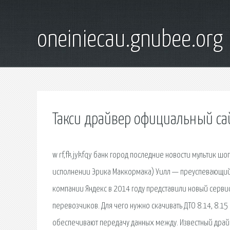
oneiniecau.gnubee.org
Такси драйвер официальный са
w rf,fk jykfqy банк город последние новости мультик шо
исполнении Эрика Маккормака) Уилл — преуспевающий ю
компании Яндекс в 2014 году представили новый серв
перевозчиков. Для чего нужно скачивать ДТО 8.14, 8.1
обеспечивают передачу данных между. Известный драйв