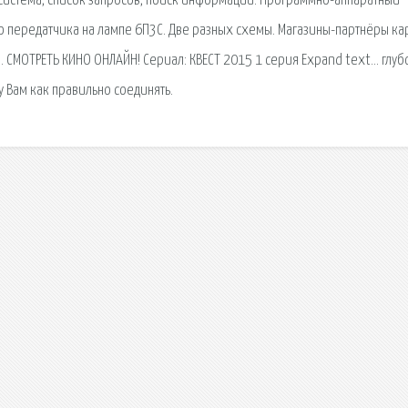
 сиcтема, список запросов, поиск информации. Программно-аппаратный
го передатчика на лампе 6П3С. Две разных схемы. Магазины-партнёры ка
. СМОТРЕТЬ КИНО ОНЛАЙН! Сериал: КВЕСТ 2015 1 серия Expand text… глуб
у Вам как правильно соединять.