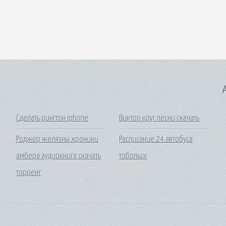
A
Сделать рингтон iphone
Виктор круг песни скачать
Роджер желязны хроники
Расписание 24 автобуса
амбера аудиокнига скачать
тобольск
торрент