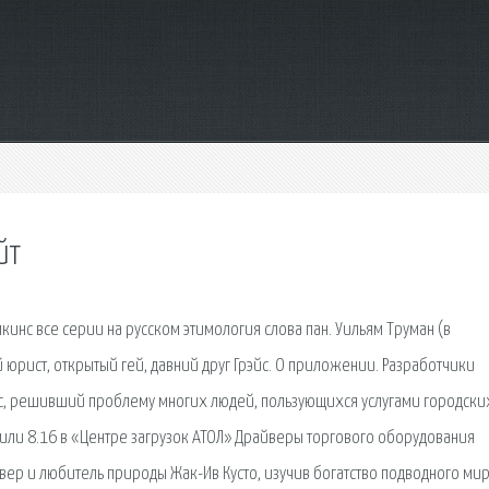
йт
пкинс все серии на русском этимология слова пан. Уильям Труман (в
рист, открытый гей, давний друг Грэйс. О приложении. Разработчики
ис, решивший проблему многих людей, пользующихся услугами городски
5 или 8.16 в «Центре загрузок АТОЛ» Драйверы торгового оборудования
ер и любитель природы Жак-Ив Кусто, изучив богатство подводного ми