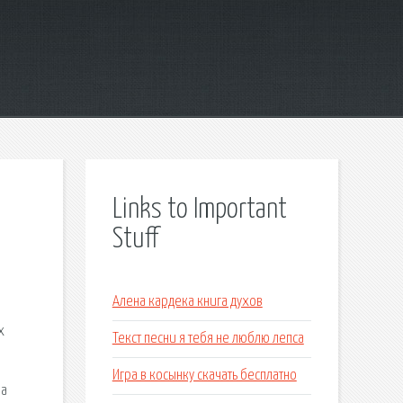
Links to Important
Stuff
Алена кардека книга духов
х
Текст песни я тебя не люблю лепса
Игра в косынку скачать бесплатно
ра