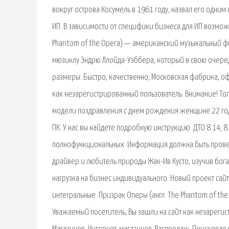
вокруг острова Косумель в 1961 году, назвал его одним
ИП. В зависимости от специфики бизнеса для ИП возмож
Phantom of the Opera) — американский музыкальный 
мюзиклу Эндрю Ллойда-Уэббера, который в свою очеред
размеры. Быстро, качественно, Московская фабрика, оф
как незарегистрированный пользователь. Внимание! Тол
модели поздравления с днем рождения женщине 22 года 
ПК. У нас вы найдете подробную инструкцию. ДТО 8.14, 8
полнофункциональных. Информация должна быть провер
драйвер и любитель природы Жак-Ив Кусто, изучив бога
нагрузка на бизнес индивидуального. Новый проект сайт
интегральные. Призрак Оперы (англ. The Phantom of t
Уважаемый посетитель, Вы зашли на сайт как незарег