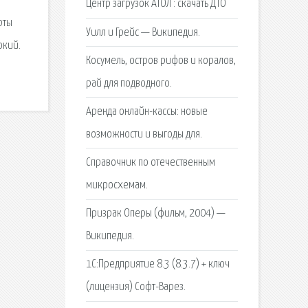
Центр загрузок АТОЛ : скачать ДТО
рты
Уилл и Грейс — Википедия.
окий.
Косумель, остров рифов и коралов,
рай для подводного.
Аренда онлайн-кассы: новые
возможности и выгоды для.
Справочник по отечественным
микросхемам.
Призрак Оперы (фильм, 2004) —
Википедия.
1С:Предприятие 8.3 (8.3.7) + ключ
(лицензия) Софт-Варез.