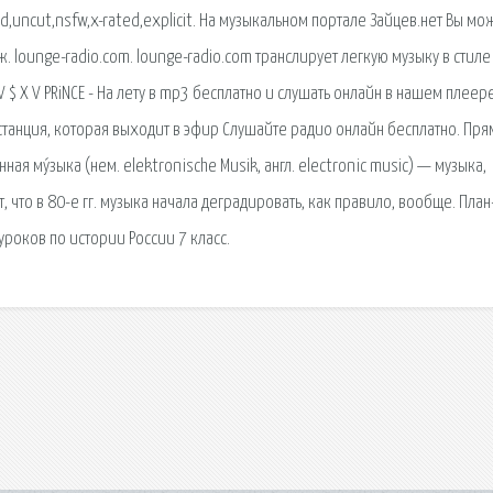
,uncut,nsfw,x-rated,explicit. На музыкальном портале Зайцев.нет Вы мо
аж. lounge-radio.com. lounge-radio.com транслирует легкую музыку в стил
 $ X V PRiNCE - На лету в mp3 бесплатно и слушать онлайн в нашем плеер
танция, которая выходит в эфир Слушайте радио онлайн бесплатно. Пр
я му́зыка (нем. elektronische Musik, англ. electronic music) — музыка,
 что в 80-е гг. музыка начала деградировать, как правило, вообще. План
 уроков по истории России 7 класс.