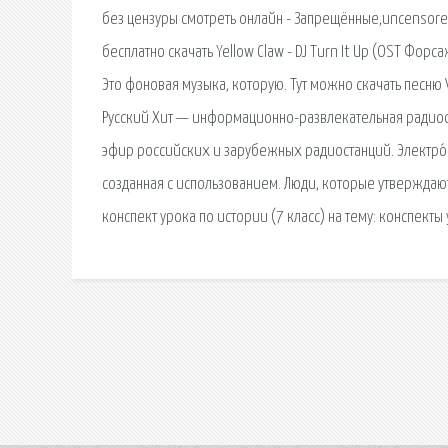
без цензуры смотреть онлайн - Запрещённые,uncensored
бесплатно скачать Yellow Claw - DJ Turn It Up (OST Форс
Это фоновая музыка, которую. Тут можно скачать песню V
Русский Хит — информационно-развлекательная радиос
эфир российских и зарубежных радиостанций. Электро́нна
созданная с использованием. Люди, которые утверждают,
конспект урока по истории (7 класс) на тему: конспекты