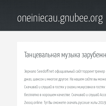
oneiniecau.gnubee.org
Танцевальная музыка зарубежн
Зеркало Seedoff.net официальный сайт торрент трекер п
джаз, шансон и многое другое. На нашем сайте вы може
Скачивай и слушай в гостях у сказки минусовка в гостях 
бесплатно в хорошем качестве. Скачивай и слушай Accep
Zvooq.online. Тут Вы сможете скачать русские хиты 201