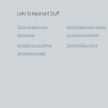
Links to Important Stuff
Поезд армавир сочи
Электронные книги можно
расписание
ли сидеть в интернете
Ах война что ты подлая
Торрент байки мэтра
сделала минусовка