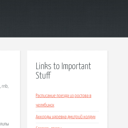
Links to Important
Stuff
 rnb,
Расписание поезда из ростова в
челябинск
Аккорды царевна дмитрий колдун
клипы