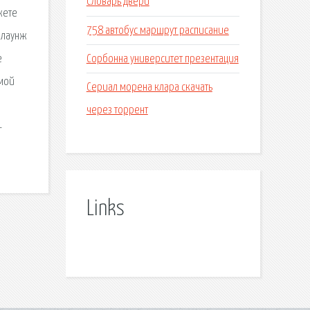
Словарь двери
жете
758 автобус маршрут расписание
е лаунж
Сорбонна университет презентация
е
ямой
Сериал морена клара скачать
через торрент
-
Links