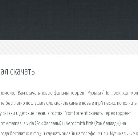
ая скачать
оможет Вам скачать новые фильмы, торрент. Музыка / Поп, рок, хип-хоп,
те бесплатно послушать или скачать самые новые mp3 песни, пополнить.
у сказки и детские песни в гостях. Fromtorrent скачать через торрент
t Amamas la vida (Рок баллады) и Aerocmith Pink (Рок баллады) на
9 года бесплатно в mp3 и слушать онлайн на телефоне или. Музыкальные 