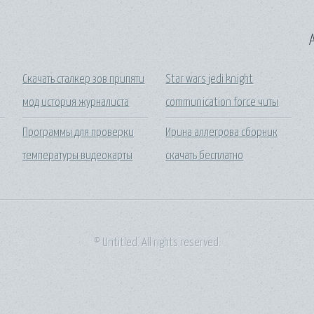
A
Скачать сталкер зов припяти
Star wars jedi knight
мод история журналиста
communication force читы
Программы для проверки
Ирина аллегрова сборник
температуры видеокарты
скачать бесплатно
© Untitled. All rights reserved.