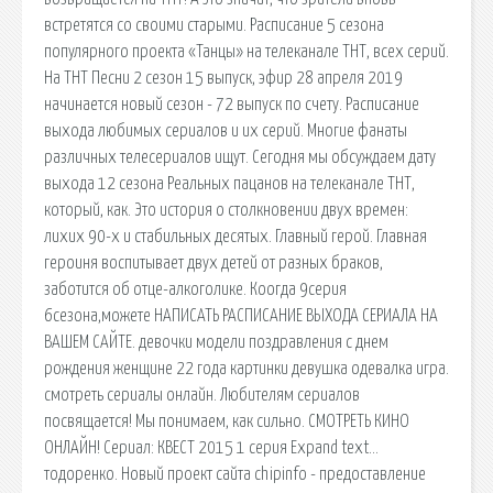
встретятся со своими старыми. Расписание 5 сезона
популярного проекта «Танцы» на телеканале ТНТ, всех серий.
На ТНТ Песни 2 сезон 15 выпуск, эфир 28 апреля 2019
начинается новый сезон - 72 выпуск по счету. Расписание
выхода любимых сериалов и их серий. Многие фанаты
различных телесериалов ищут. Сегодня мы обсуждаем дату
выхода 12 сезона Реальных пацанов на телеканале ТНТ,
который, как. Это история о столкновении двух времен:
лихих 90-х и стабильных десятых. Главный герой. Главная
героиня воспитывает двух детей от разных браков,
заботится об отце-алкоголике. Коогда 9серия
6сезона,можете НАПИСАТЬ РАСПИСАНИЕ ВЫХОДА СЕРИАЛА НА
ВАШЕМ САЙТЕ. девочки модели поздравления с днем
рождения женщине 22 года картинки девушка одевалка игра.
cмотреть сериалы онлайн. Любителям сериалов
посвящается! Мы понимаем, как сильно. СМОТРЕТЬ КИНО
ОНЛАЙН! Сериал: КВЕСТ 2015 1 серия Expand text…
тодоренко. Новый проект сайта chipinfo - предоставление