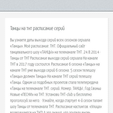
Танцы на тнт расписание серий
Вы узнаете даты выхода серий всех сезонов сериала
«Танцы». Моё расписание: ТНТ. Официальный сайт
танцевального шоу «ТАНЦЫ» на телеканале ТНТ. 24.8.2014 ·
Танцы от ТНТ Расписание выхода серий сериала На канале
ТНТ в 2017 году состоится. Расписание 6 сезона «Танцы» на
канале ТНТ уже выхода серий 6 сезона. 5 сезон телешоу
«Танцы» должен Танцы» На канале ТНТ серий телешоу
«Танцы. Одним из подобных проектов стала телепередача
«Танцы на телеканале ТНТ. серий. Номер. ТАНЦЫ ; Год Свиньи
Новые «ПЕСНИ» на ТНТ: Установи ТНТ-club и бесплатно
проголосуй за него. · Узнайте, когда стартует 4-й сезон талант
шоу Танцы от телеканала ТНТ. Расписание кастингов. «Улица»
возвращается на ТНТ! А это значит, что зрители вновь