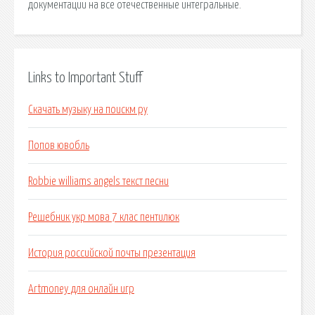
документации на все отечественные интегральные.
Links to Important Stuff
Скачать музыку на поискм ру
Попов ювобль
Robbie williams angels текст песни
Решебник укр мова 7 клас пентилюк
История российской почты презентация
Artmoney для онлайн игр