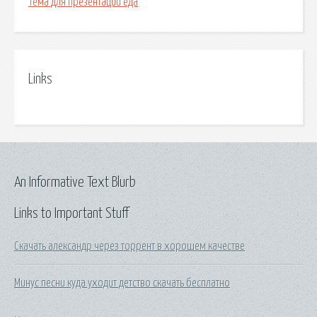
Тема для презентаций еда
Links
An Informative Text Blurb
Links to Important Stuff
Скачать александр через торрент в хорошем качестве
Минус песни куда уходит детство скачать бесплатно