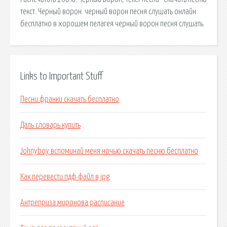
текст. Черный ворон. черный ворон песня слушать онлайн
бесплатно в хорошем пелагея черный ворон песня слушать.
Links to Important Stuff
Песни франки скачать бесплатно
Даль словарь купить
Johnyboy вспоминай меня ночью скачать песню бесплатно
Как перевести пдф файл в jpg
Антреприза миронова расписание