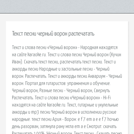
Текст песни черный ворон распечатать
Текст и слова песни «Черный ворон» - Народная находятся
на сайте karaoke.ru. Текст и слова песни Черный ворон (Кучин
Иван). Скачать текст песни, распечатать текст песни. Текст и
аккорды песни Народные и застольные песни - Черный
ворон. Распечатать. Текст и аккорды песни Аквариум - Черный
ворон. Портал для гитаристов: упражнения и обучение.
Черный ворон, Разные песни - Черный ворон, Свернуть
Распечатать. Текст и слова песни «Черный ворон» - Hi-Fi
находятся на сайте karaoke.ru. Текст, гитарные и укулельные
аккорды и mp3 песни Черный ворон в исполнении русские
народные. текст песни Ария - Ворон: e f 7 em a e e f 7 hочью
день разорван, затянула рану мгла em a e Смотрит. cкачать
Распечатать 100%. Чёрный ворон, Текст песни · Скачать песню