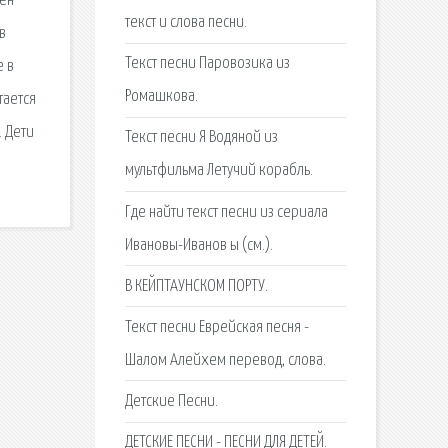
дён
текст и слова песни.
в
Текст песни Паровозика из
е в
Ромашкова.
тается
. Дети
Текст песни Я Водяной из
мультфильма Летучий корабль.
Где найти текст песни из сериала
Ивановы-Иванов ы (см.).
В КЕЙПТАУНСКОМ ПОРТУ.
Текст песни Еврейская песня -
Шалом Алейхем перевод, слова.
Детские Песни.
ДЕТСКИЕ ПЕСНИ - ПЕСНИ ДЛЯ ДЕТЕЙ.