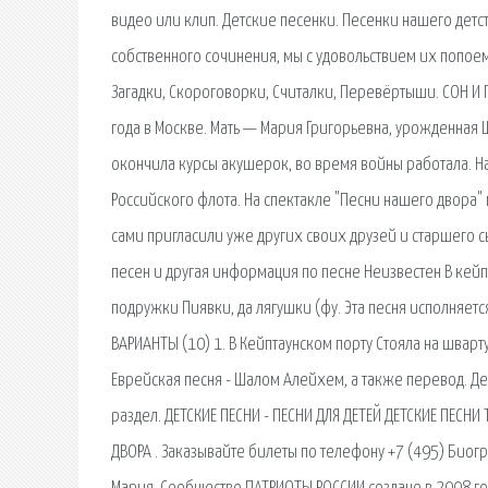
видео или клип. Детские песенки. Песенки нашего детс
собственного сочинения, мы с удовольствием их попоем.
Загадки, Скороговорки, Считалки, Перевёртыши. СОН И
года в Москве. Мать — Мария Григорьевна, урожденная 
окончила курсы акушерок, во время войны работала. Наз
Российского флота. На спектакле "Песни нашего двора"
сами пригласили уже других своих друзей и старшего сы
песен и другая информация по песне Неизвестен В кейпт
подружки Пиявки, да лягушки (фу. Эта песня исполняе
ВАРИАНТЫ (10) 1. В Кейптаунском порту Стояла на шварт
Еврейская песня - Шалом Алейхем, а также перевод. Де
раздел. ДЕТСКИЕ ПЕСНИ - ПЕСНИ ДЛЯ ДЕТЕЙ ДЕТСКИЕ ПЕСНИ 
ДВОРА . Заказывайте билеты по телефону +7 (495) Биог