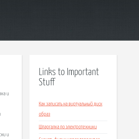
Links to Important
Stuff
вка и
Как записать на виртуальный диск
я
образ
Шпаргалка по электротехники
сни и