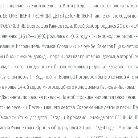
тва. Современные детские песни. В этот раздел вы можете положить пес
 ДЕТСКИЕ ПЕСНИ - ПЕСНИ ДЛЯ ДЕТЕЙ ДЕТСКИЕ ПЕСНИ Также см. Стихи для дет
 ПРОБУЖДЕНИЕ. Биография Ранние годы. Юрий Визбор родился 20 июня 1
Шевченко (1912—1999), родилась в 1912 году в Екатеринодаре, украинк
вание: Исполнитель: Музыка: Слова: 270 на румбе: Замесов Г. 300-лети
 мы были с мужем дважды: первый раз нас пригласили друзья, а второй р
на, т.к. хотели поделиться с близкими людьми радостью. Караоке, текст
аунском порту. Я - Водяной, я - Водяной Поговорил бы кто со мной А то 
тся в конце 14-ой серии многосерийного кинофильма Ивановы-Ивановы.
у Джаннета , поправляя такелаж. На этой странице находится текст песни
тские песенки. Песенки нашего детства. Современные детские песни. В э
Также см. Стихи для детей, Загадки. В рекламе не нуждаются! ПЕСНИ НАШ
рафия Ранние годы. Юрий Визбор родился 20 июня 1934 года в Москве. М