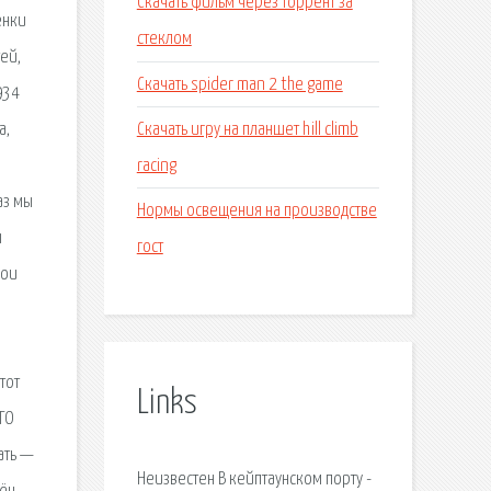
Скачать фильм через торрент за
енки
стеклом
ей,
Скачать spider man 2 the game
934
Скачать игру на планшет hill climb
а,
racing
ю
аз мы
Нормы освещения на производстве
ы
гост
мои
тот
Links
ЕГО
ать —
Неизвестен В кейптаунском порту -