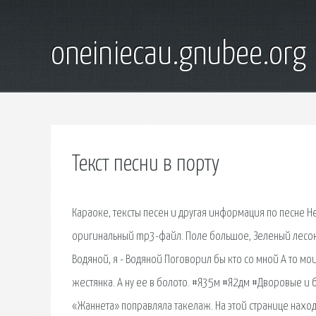
oneiniecau.gnubee.org
Текст песни в порту
Караоке, тексты песен и другая информация по песне Н
оригинальный mp3-файл. Поле большое, Зеленый лесок, 
Водяной, я - Водяной Поговорил бы кто со мной А то мои
жестянка. А ну ее в болото. #Я35м #Я2дм #Дворовые и 
«Жаннета» поправляла такелаж. На этой странице наход