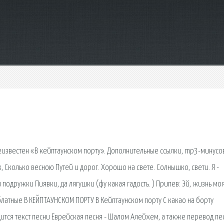
еизвестен «В кейптаунском порту». Дополнительные ссылки, mp3-минусо
Сколько весною Путей и дорог. Хорошо на свете. Солнышко, свети. Я -
 подружки Пиявки, да лягушки (фу какая гадость. ) Припев: Эй, жизнь мо
блатные В КЕЙПТАУНСКОМ ПОРТУ В Кейптаунском порту С какао на борту
ится текст песни Еврейская песня - Шалом Алейхем, а также перевод пе