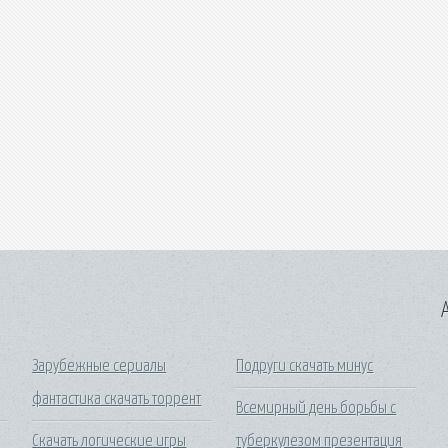
A
Зарубежные сериалы
Подруги скачать минус
фантастика скачать торрент
Всемирный день борьбы с
Скачать логические игры
туберкулезом презентация