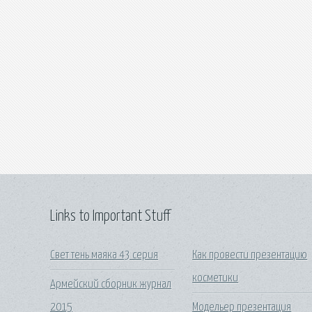
Links to Important Stuff
Свет тень маяка 43 серия
Как провести презентацию
косметики
Армейский сборник журнал
2015
Модельер презентация