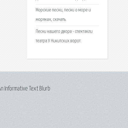
Морские песни, песни о море и
моряках, скачать.
Песни нашего двора - спектакли
театра У Никитских ворот.
n Informative Text Blurb