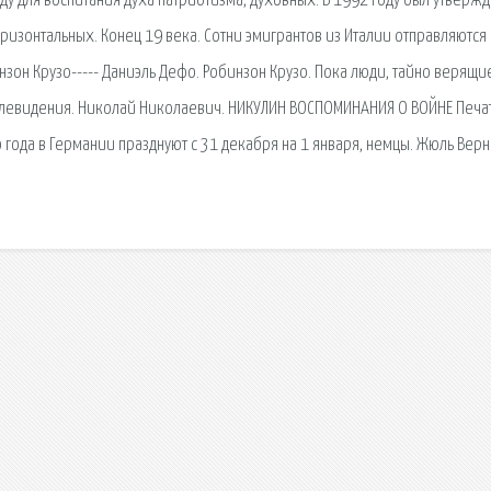
у для воспитания духа патриотизма, духовных. В 1992 году был утверж
оризонтальных. Конец 19 века. Сотни эмигрантов из Италии отправляются 
зон Крузо----- Даниэль Дефо. Робинзон Крузо. Пока люди, тайно верящи
левидения. Николай Николаевич. НИКУЛИН ВОСПОМИНАНИЯ О ВОЙНЕ Печа
года в Германии празднуют с 31 декабря на 1 января, немцы. Жюль Верн