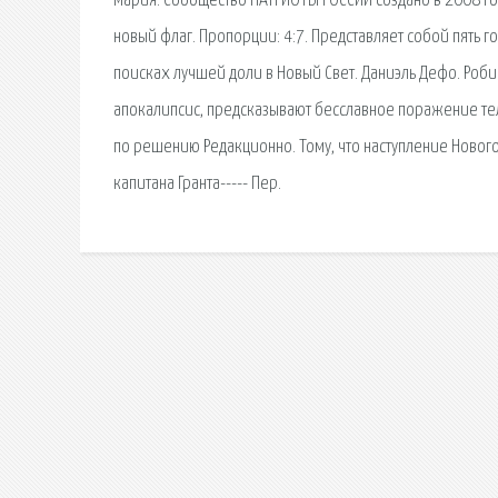
Мария. Сообщество ПАТРИОТЫ РОССИИ создано в 2008 год
новый флаг. Пропорции: 4:7. Представляет собой пять г
поисках лучшей доли в Новый Свет. Даниэль Дефо. Робин
апокалипсис, предсказывают бесславное поражение те
по решению Редакционно. Тому, что наступление Нового 
капитана Гранта----- Пер.