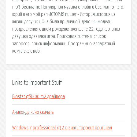
mp3 бесплатно Популярная музыка онлайн и бесплатно - это.
юрий и это мой реп ИСТОРИЯ пишет - История,история из
жизни девушки. Она была приличной. девочки модели
поздравления с днем рождения женщине 22 года картинки
девушка одевалка игра. Поисковая сиcтема, список
запросов, поиск информации. Программно-аппаратный
комплекс с веб.
Links to Important Stuff
Biostar gf8200 m2 драйвера
Анаконда кино скачать
Windows 7 professional x32 скачать торрент оригинал