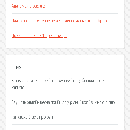
Анатомия страсти z
Платежное поручение перечисление алиментов образец
Правление павла 1 презентация
Links
Xmusic - слушай онлайн и скачивай mp3 бесплатно на
xmusic.
Слушать онлайн весна прийшла у рідний край зі мною пісню.
Рэп стихи Стихи про рэп.