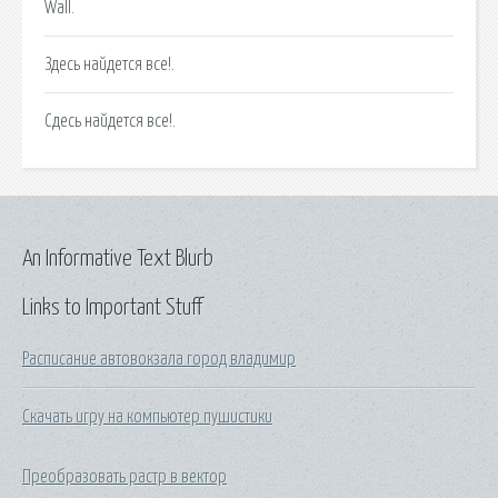
Wall.
Здесь найдется все!.
Сдесь найдется все!.
An Informative Text Blurb
Links to Important Stuff
Расписание автовокзала город владимир
Скачать игру на компьютер пушистики
Преобразовать растр в вектор