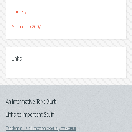
Juliet aly
Миссионер 2007
Links
An Informative Text Blurb
Links to Important Stuff
Tandem plus blumotion схема установки