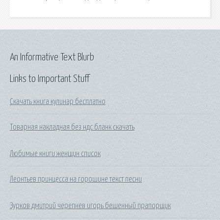
An Informative Text Blurb
Links to Important Stuff
Скачать книга кулинар бесплатно
Товарная накладная без ндс бланк скачать
Любимые книги женщин список
Леонтьев принцесса на горошине текст песни
Зурков дмитрий черепнев игорь бешенный прапорщик