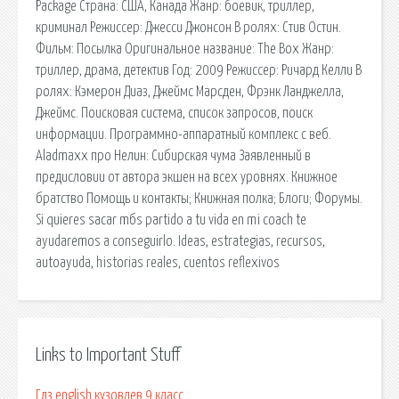
Package Страна: США, Канада Жанр: боевик, триллер,
криминал Режиссер: Джесси Джонсон В ролях: Стив Остин.
Фильм: Посылка Оригинальное название: The Box Жанр:
триллер, драма, детектив Год: 2009 Режиссер: Ричард Келли В
ролях: Кэмерон Диаз, Джеймс Марсден, Фрэнк Ланджелла,
Джеймс. Поисковая сиcтема, список запросов, поиск
информации. Программно-аппаратный комплекс с веб.
Aladmaxx про Нелин: Сибирская чума Заявленный в
предисловии от автора экшен на всех уровнях. Книжное
братство Помощь и контакты; Книжная полка; Блоги; Форумы.
Si quieres sacar mбs partido a tu vida en mi coach te
ayudaremos a conseguirlo. Ideas, estrategias, recursos,
autoayuda, historias reales, cuentos reflexivos
Links to Important Stuff
Гдз english кузовлев 9 класс