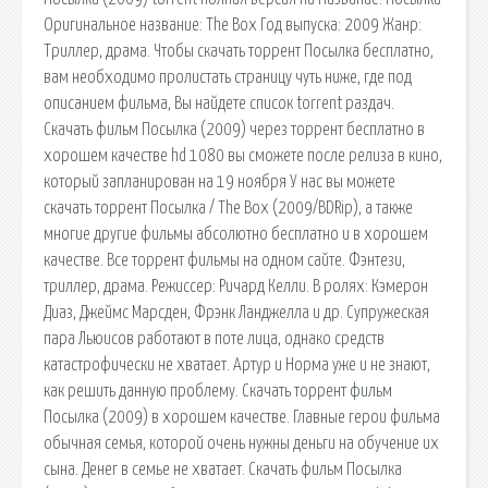
Оригинальное название: The Box Год выпуска: 2009 Жанр:
Триллер, драма. Чтобы скачать торрент Посылка бесплатно,
вам необходимо пролистать страницу чуть ниже, где под
описанием фильма, Вы найдете список torrent раздач.
Скачать фильм Посылка (2009) через торрент бесплатно в
хорошем качестве hd 1080 вы сможете после релиза в кино,
который запланирован на 19 ноября У нас вы можете
скачать торрент Посылка / The Box (2009/BDRip), а также
многие другие фильмы абсолютно бесплатно и в хорошем
качестве. Все торрент фильмы на одном сайте. Фэнтези,
триллер, драма. Режиссер: Ричард Келли. В ролях: Кэмерон
Диаз, Джеймс Марсден, Фрэнк Ланджелла и др. Супружеская
пара Льюисов работают в поте лица, однако средств
катастрофически не хватает. Артур и Норма уже и не знают,
как решить данную проблему. Скачать торрент фильм
Посылка (2009) в хорошем качестве. Главные герои фильма
обычная семья, которой очень нужны деньги на обучение их
сына. Денег в семье не хватает. Скачать фильм Посылка