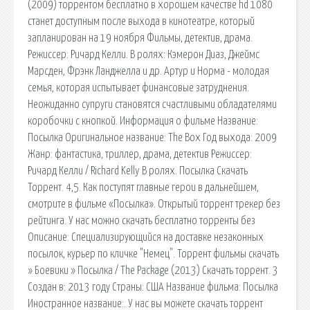
(2009) торрентом бесплатно в хорошем качестве hd 1080
станет доступным после выхода в кинотеатре, который
запланирован на 19 ноября Фильмы, детектив, драма.
Режиссер: Ричард Келли. В ролях: Кэмерон Диаз, Джеймс
Марсден, Фрэнк Ланджелла и др. Артур и Норма - молодая
семья, которая испытывает финансовые затруднения.
Неожиданно супруги становятся счастливыми обладателями
коробочки с кнопкой. Информация о фильме Название:
Посылка Оригинальное название: The Box Год выхода: 2009
Жанр: фантастика, триллер, драма, детектив Режиссер:
Ричард Келли / Richard Kelly В ролях. Посылка Скачать
Торрент. 4,5. Как поступят главные герои в дальнейшем,
смотрите в фильме «Посылка». Открытый торрент трекер без
рейтинга. У нас можно скачать бесплатно торренты без
Описание: Специализирующийся на доставке незаконных
посылок, курьер по кличке "Немец". Торрент фильмы скачать
» Боевики » Посылка / The Package (2013) Скачать торрент. 3
Создан в: 2013 году Страны: США Название фильма: Посылка
Иностранное название:. У нас вы можете скачать торрент