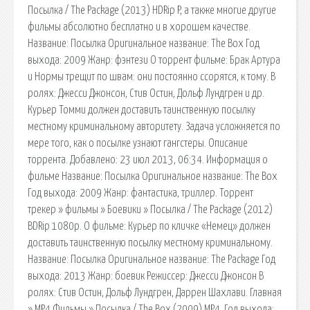
Посылка / The Package (2013) HDRip P, а также многие другие
фильмы абсолютно бесплатно и в хорошем качестве.
Название: Посылка Оригинальное название: The Box Год
выхода: 2009 Жанр: фэнтези О торрент фильме: Брак Артура
и Нормы трещит по швам: они постоянно ссорятся, к тому. В
ролях: Джесси Джонсон, Стив Остин, Дольф Лундгрен и др.
Курьер Томми должен доставить таинственную посылку
местному криминальному авторитету. Задача усложняется по
мере того, как о посылке узнают гангстеры. Описание
торрента. Добавлено: 23 июл 2013, 06:34. Информация о
фильме Название: Посылка Оригинальное название: The Box
Год выхода: 2009 Жанр: фантастика, триллер. Торрент
трекер » фильмы » Боевики » Посылка / The Package (2012)
BDRip 1080p. О фильме: Курьер по кличке «Немец» должен
доставить таинственную посылку местному криминальному.
Название: Посылка Оригинальное название: The Package Год
выхода: 2013 Жанр: боевик Режиссер: Джесси Джонсон В
ролях: Стив Остин, Дольф Лундгрен, Даррен Шахлави. Главная
» MP4 Фильмы » Посылка / The Box (2009) MP4. Год выхода: