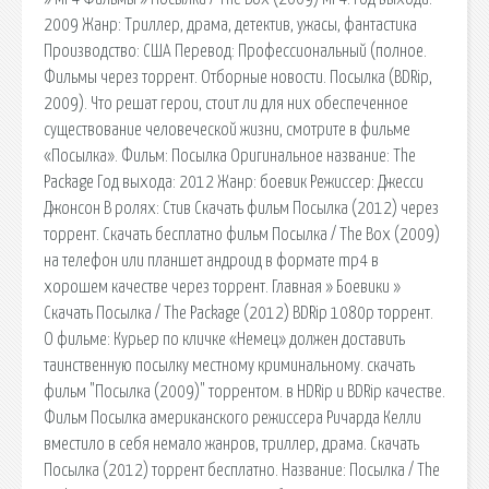
2009 Жанр: Триллер, драма, детектив, ужасы, фантастика
Производство: США Перевод: Профессиональный (полное.
Фильмы через торрент. Отборные новости. Посылка (BDRip,
2009). Что решат герои, стоит ли для них обеспеченное
существование человеческой жизни, смотрите в фильме
«Посылка». Фильм: Посылка Оригинальное название: The
Package Год выхода: 2012 Жанр: боевик Режиссер: Джесси
Джонсон В ролях: Стив Скачать фильм Посылка (2012) через
торрент. Скачать бесплатно фильм Посылка / The Box (2009)
на телефон или планшет андроид в формате mp4 в
хорошем качестве через торрент. Главная » Боевики »
Скачать Посылка / The Package (2012) BDRip 1080p торрент.
О фильме: Курьер по кличке «Немец» должен доставить
таинственную посылку местному криминальному. скачать
фильм "Посылка (2009)" торрентом. в HDRip и BDRip качестве.
Фильм Посылка американского режиссера Ричарда Келли
вместило в себя немало жанров, триллер, драма. Скачать
Посылка (2012) торрент бесплатно. Название: Посылка / The