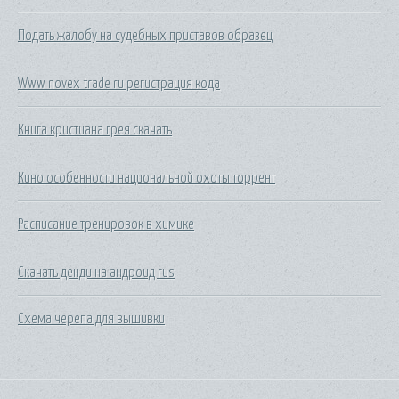
Подать жалобу на судебных приставов образец
Www novex trade ru регистрация кода
Книга кристиана грея скачать
Кино особенности национальной охоты торрент
Расписание тренировок в химике
Скачать денди на андроид rus
Схема черепа для вышивки