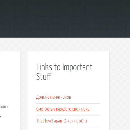
Links to Important
Stuff
я
Долина памятников
можно
Смотреть у каждого своя ночь
к
That level again 2 как пройти