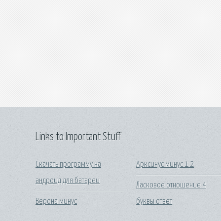
Links to Important Stuff
Скачать программу на
Арксинус минус 1 2
андроид для батареи
Ласковое отношение 4
Верона минус
буквы ответ