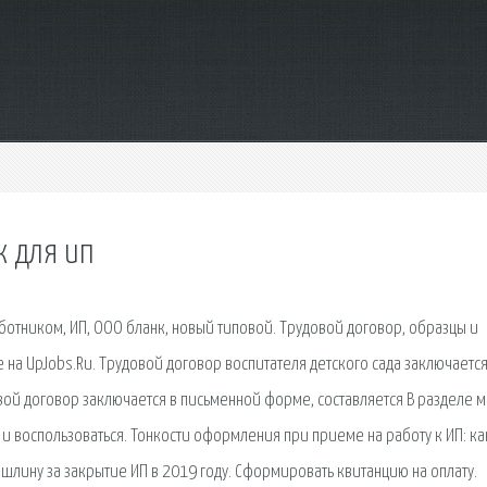
к для ип
ботником, ИП, ООО бланк, новый типовой. Трудовой договор, образцы и
на UpJobs.Ru. Трудовой договор воспитателя детского сада заключаетс
ой договор заключается в письменной форме, составляется В разделе 
и воспользоваться. Тонкости оформления при приеме на работу к ИП: ка
пошлину за закрытие ИП в 2019 году. Сформировать квитанцию на оплату.