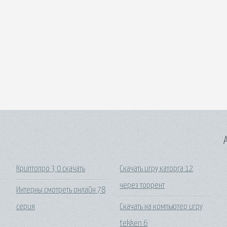
A
Криптопро 3 0 скачать
Скачать игру каторга 12
через торрент
Интерны смотреть онлайн 78
серия
Скачать на компьютер игру
tekken 6