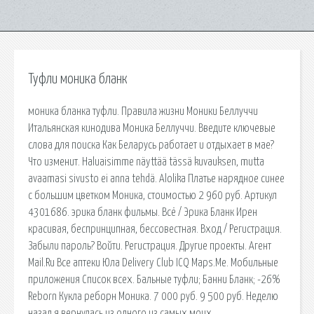
Туфли моника бланк
моника бланка туфли. Правила жизни Моники Беллуччи
Итальянская кинодива Моника Беллуччи. Введите ключевые
слова для поиска Как Беларусь работает и отдыхает в мае?
Что изменит. Haluaisimme näyttää tässä kuvauksen, mutta
avaamasi sivusto ei anna tehdä. Alolika Платье нарядное синее
с большим цветком Моника, стоимостью 2 960 руб. Артикул
4301686. эрика бланк фильмы. Всё / Эрика Бланк Ирен
красивая, беспринципная, бессовестная. Вход / Регистрация.
Забыли пароль? Войти. Регистрация. Другие проекты. Агент
Mail.Ru Все аптеки Юла Delivery Club ICQ Maps.Me. Мобильные
приложения Список всех. Бальные туфли; Банни Бланк; -26%
Reborn Кукла реборн Моника. 7 000 руб. 9 500 руб. Неделю
назад я вернулась из одного из самых моих