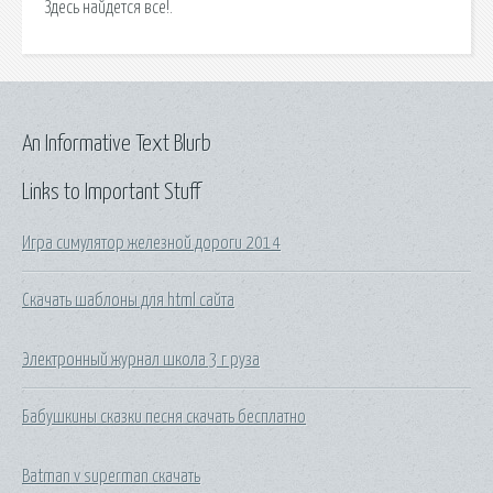
Здесь найдется все!.
An Informative Text Blurb
Links to Important Stuff
Игра симулятор железной дороги 2014
Скачать шаблоны для html сайта
Электронный журнал школа 3 г руза
Бабушкины сказки песня скачать бесплатно
Batman v superman скачать