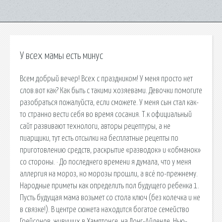
У всех мамы есть минус
Всем добрый вечер! Всех с праздником! У меня просто нет
слов.вот как? Как быть с такими хозяевами. Девочки помогите
разобраться пожалуйста, если сможете. У меня сын стал как-
то странно вести себя во время сосания. Т.к официальный
сайт развивают технологи, авторы рецептуры, а не
пиарщики, тут есть отсылки на бесплатные рецепты по
приготовлению средств, раскрытие «разводок» и «обманок»
со стороны. · До последнего времени я думала, что у меня
аллергия на мороз, но морозы прошли, а всё по-прежнему.
Народные приметы как определить пол будущего ребенка 1.
Пусть будущая мама возьмет со стола ключ (без колечка и не
в связке!). В центре сюжета находится богатое семейство
Грейсонов, живущих в Хамптонсе, на Лонг-Айленде, Нью-