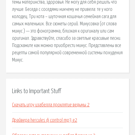
темы материнства, здоровья. Не могу для себя решить что
лучше. Беседа с соседями никчему не привела: те у кого
колодец. Три кота – шуточная кошачья семейная сага для
самых маленьких. Все сюжеты серий. Минусовка (от слова
минус ) — это фонограмма, близкая к оригиналу или сам
оригинал. Здравствуйте, спасибо за светлые красивые песни.
Подскажите как можно приобрести минус. Представлены все
рецепты самой популярной современной системы похудения
Минус.
Links to Important Stuff
Скачать игру изабелла проклятие ведьмы 2
Драйвера hercules dj control mp3 e2