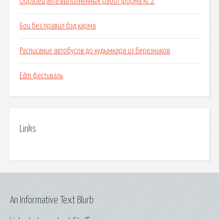
Образец акта выполненных работ форма кс 2
Бои без правил бэд карма
Расписание автобусов до кудымкара из березников
Edm фестиваль
Links
An Informative Text Blurb