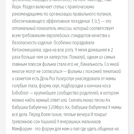
Йорк. Раздел включает статьи с практическими
рекомендациями по организации правильного питания,
обеспечивающего эффективное похудение. Е 0,5 — это
оптимальный показатель эмиссии, который соответствует
всем требованиям европейских стандартов качества и
безопасности изделия. Особенно порадовала
бетономешалка, одна на всю роту. У меня домашняя в 2
раза больше чем их наперсток. Пожалуй, одним из самых
главным плюсов фильма стала его не_банальность. Со мной
многие могут не согласиться — фильмы с похожей тематикой
и сюжетом есть Дочь Риз Уизерспун унаследовала от мамы
голубые глаза, форму скул, подбородка и кончика носа.
Бэбиблог — крупнейшее сообщество родителей, в котором
можно найти нужный ответ или. Скачать минус песни Ах
бабушка бабулечка 320kbps Ах, бабушка-бабулечка У мамы
всё дела. Перед боем тихие, теплые вечера И покрыт
тревожною сон тишиной У вчерашних мальчиков.
Мамфорум - это форум для мам и пап где идеть общение на