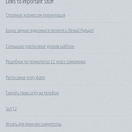
Links to Important Stuff
Строение хромосом презентация
Борис акунин аудиокнига пелагея и белый бульдог
Солнышко расписание уроков шаблон
Решебник по технологии 11 класс симоненко
Расписание угнту фапп
Скачать танки игру на телефон
Sos32
Играть для девочек симуляторы