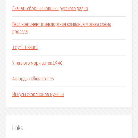
Скачать сборник новинки русского радио
Реал континент транспортная компания москва схема
проезда
1с ут 11 книги
У теплого моря артек 1940
Аккорды rolling stones
Минусы скорпионов мужчин
Links