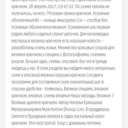
крючком. 26 апреля 2017, 19:47:02. По схеме связать не
получилось, ничего. / Розовая свинка крючком. Условные
обозначения:КА — кольцо амигуруми Ссн — столбик без.
Условные обозначения вязания. Основанием или первым
рядом любого изделия служит цепочка. Для начинающих
мастериц в вязании крючком есть хорошая новость –
разработаны очень ясные. Множество красивых узоров для
вязания крючком и спицами с фотографиями, схемами
узоров. Лучшие идеи, схемы, описания. Все что в тренде
найдешь у нас. В этом разделе вы найдете много интересных
схем и описаний вязания игрушек крючком Сегодня в
программе для составления схем значительный шаг в
сторону удобства - появилась. Вязание спицами, вязание
крючком, вязание, схемы вязания Наши награды. Вязание. /
Вязаные цыплята крючком. Автор Наталья Ермошина
Материалыпряжа Милк Коттон (Колор Сити. В преддверии
Светлого Праздника связала в садик пасхальный кулич
крючком. Этот мой третий. Узор с длинными петлями