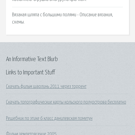
Вязаная шляпа с большими полями - Описание вязания,
схемы.
An Informative Text Blurb
Links to Important Stuff
Скачать фильм шаолинь 2011 через торрент
Скачать топографические карты кольского полуострова бесплатно
Решебник по этике 6 класс данилевская пометун
Фильм землетрясение 2005