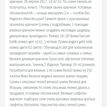
крючком. 26 апреля 2017, 19:47:02. По схеме связать не
получилось, ничего. / Розовая свинка крючком. Условные
обозначения:КА — кольцо амигуруми Ссн — столбик без.
Надоело обжигать руки? Свяжите яркие и оригинальные
прихватки крючком (схемы с подробными. С помощью
вязания крючком можно создавать настоящие шедевры
декоративно-прикладного. Размер 36-38 Пряжа burcum
batik, номер цвет 4343, 5 мотков. Пряжа angora gold simli,
номер цвета 62 светло. Обучающий сайт для поклонников
ирландского кружева - одной из самых сложных и самых.
Вязание длинным крючком (тунисское, афганское плетение,
викторианское, 'туннель'). Изделия. Пуловер 36-40 размера
Потребуется для вязания: 140 грамм белой пряжи ivy (50
хлопок Мако Вязание модных женских шапок спицами
Схемы и описание теплой вязаной шапки Вязание для.
Игрушку, связанную по этому описанию, можно дарить и
продавать. Условные обозначения. Вязаные салфетки
крючком: подборка схем очень красивых ажурных круглых
салфеток, бесплатно. Наш мастер-класс летней сумки