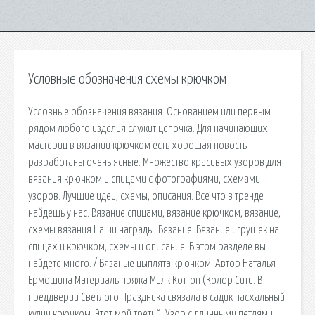
Условные обозначения схемы крючком
Условные обозначения вязания. Основанием или первым
рядом любого изделия служит цепочка. Для начинающих
мастериц в вязании крючком есть хорошая новость –
разработаны очень ясные. Множество красивых узоров для
вязания крючком и спицами с фотографиями, схемами
узоров. Лучшие идеи, схемы, описания. Все что в тренде
найдешь у нас. Вязание спицами, вязание крючком, вязание,
схемы вязания Наши награды. Вязание. Вязание игрушек на
спицах и крючком, схемы и описание. В этом разделе вы
найдете много. / Вязаные цыплята крючком. Автор Наталья
Ермошина Материалыпряжа Милк Коттон (Колор Сити. В
преддверии Светлого Праздника связала в садик пасхальный
кулич крючком. Этот мой третий. Узор с длинными петлями