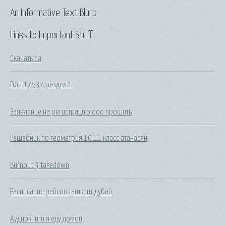
An Informative Text Blurb
Links to Important Stuff
Скачать da
Гост 17537 раздел 1
Заявление на регистрацию ооо прошить
Решебник по геометрия 10 11 класс атанасян
Burnout 3 takedown
Расписание рейсов ташкент дубай
Аудиокниги я еду домой