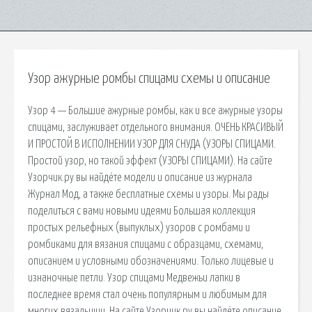
Узор ажурные ромбы спицами схемы и описание
Узор 4 — Большие ажурные ромбы, как и все ажурные узоры
спицами, заслуживает отдельного внимания. ОЧЕНЬ КРАСИВЫЙ
И ПРОСТОЙ В ИСПОЛНЕНИИ УЗОР ДЛЯ СНУДА (УЗОРЫ СПИЦАМИ.
Простой узор, но такой эффект (УЗОРЫ СПИЦАМИ). На сайте
Узорчик.ру вы найдёте модели и описание из журнала
Журнал Мод, а также бесплатные схемы и узоры. Мы рады
поделиться с вами новыми идеями Большая коллекция
простых рельефных (выпуклых) узоров с ромбами и
ромбиками для вязания спицами с образцами, схемами,
описанием и условными обозначениями. Только лицевые и
изнаночные петли. Узор спицами Медвежьи лапки в
последнее время стал очень популярным и любимым для
многих вязальщиц. На сайте Узорчик.ру вы найдёте описание,