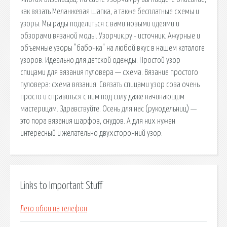
как вязать Меланжевая шапка, а также бесплатные схемы и
узоры. Мы рады поделиться с вами новыми идеями и
обзорами вязаной моды. Узорчик.ру - источник. Ажурные и
объемные узоры "бабочка" на любой вкус в нашем каталоге
узоров. Идеально для детской одежды. Простой узор
спицами для вязания пуловера — схема. Вязание простого
пуловера: схема вязания. Связать спицами узор сова очень
просто и справиться с ним под силу даже начинающим
мастерицам. Здравствуйте. Осень для нас (рукодельниц) —
это пора вязания шарфов, снудов. А для них нужен
интересный и желательно двухсторонний узор.
Links to Important Stuff
Лето обои на телефон