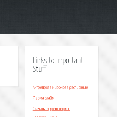
Links to Important
Stuff
Антреприза миронова расписание
Ферма слайм
Скачать торрент норм и