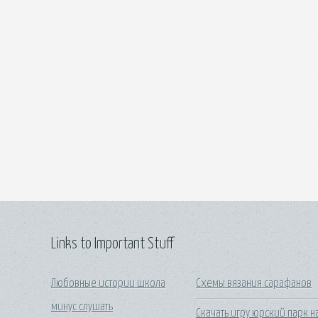
Links to Important Stuff
Любовные истории школа
Схемы вязания сарафанов
минус слушать
Скачать игру юрский парк н