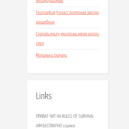
несокрушимые
География 9 класс полярная звезда
решебник
Скачать книгу уничтожь меня керри
смит
Мотыльки скачать
Links
ПРИВАТ ЧИТ НА RULES OF SURVIVAL
AIM БЕСПЛАТНО ссылка.