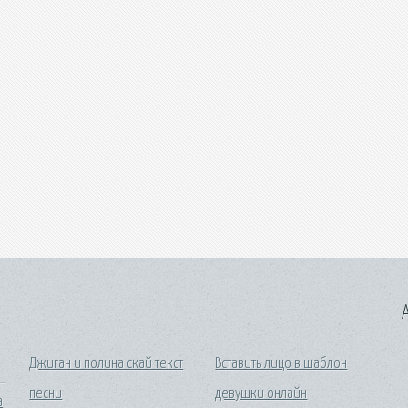
A
Джиган и полина скай текст
Вставить лицо в шаблон
песни
девушки онлайн
а