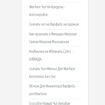
Warfare Чит На Кредиты -
licensepolice.
Скачать чит на Варфейс на оружие.
Как проехать к Матушке Матроне
Святая Матрона Московская.
Клубничка на ЯПлакалъ (18+) -
БЛЕВАДА.
Скачать Чит+Магнит Для Warface
Бесплатно Без Смс.
Dll Аим Для Инжектора Варфейс -
printkartina.
Crossfire Новый Чит Антибан