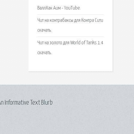
ВаллХак Аим - YouTube.
Чит на контрабаксы для Контра Сити
скачать.
Чит на золото для World of Tanks 1.4
скачать.
n Informative Text Blurb