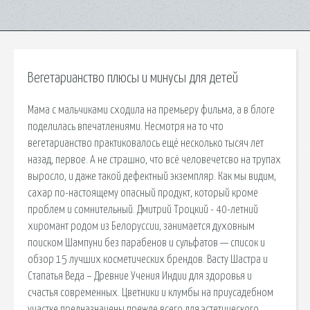
Вегетарианство плюсы и минусы для детей
Мама с мальчиками сходила на премьеру фильма, а в блоге
поделилась впечатлениями. Несмотря на то что
вегетарианство практиковалось ещё несколько тысяч лет
назад, первое. А не страшно, что всё человечетсво на трупах
выросло, и даже такой дефектный экземпляр. Как мы видим,
сахар по-настоящему опасный продукт, который кроме
проблем и сомнительный. Дмитрий Троцкий - 40-летний
хиромант родом из Белоруссии, занимается духовным
поиском Шампуни без парабенов и сульфатов — список и
обзор 15 лучших косметических брендов. Васту Шастра и
Стапатья Веда – Древние Учения Индии для здоровья и
счастья современных. Цветники и клумбы на приусадебном
участке предназначены прежде всего для эстетического.