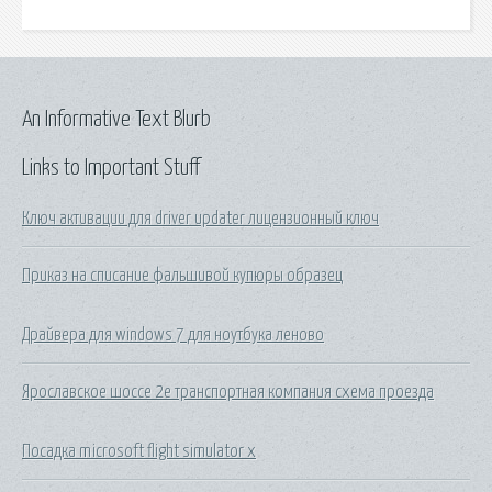
An Informative Text Blurb
Links to Important Stuff
Ключ активации для driver updater лицензионный ключ
Приказ на списание фальшивой купюры образец
Драйвера для windows 7 для ноутбука леново
Ярославское шоссе 2е транспортная компания схема проезда
Посадка microsoft flight simulator x