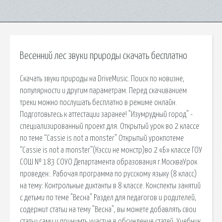
Весенний лес звуки природы скачать бесплатно
Скачать звуки природы на DriveMusic. Поиск по новизне,
популярности и другим параметрам. Перед скачиванием
треки можно послушать бесплатно в режиме онлайн.
Подготовьтесь к аттестации заранее! "Изумрудный город" -
специализированный проект для. Открытый урок во 2 классе
по теме “Cassie is not a monster” Открытый урокпотеме
“Cassie is not a monster”(Кэсси не монстр)во 2 «Б» классе ГОУ
СОШ № 183 СОУО Департамента образования г.МоскваУрок
проведен:. Рабочая программа по русскому языку (8 класс)
на тему: Контрольные диктанты в 8 классе. Конспекты занятий
с детьми по теме "Весна" Раздел для педагогов и родителей,
содержит статьи на тему "Весна", вы можете добавлять свои
статьи сами и принимть участие в обсуждение статей. Учебник