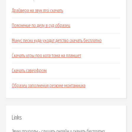
Драйвера на звук msi скачать
Пояснение по делу в суд образец
Минус песни куда уходит детство скачать бесплатно
Скачать игры про кота тома на планшет
Скачать саверфром
Образец заполнения резюме монтажника
Links
Звуки природы - слушать онлайн и скачать бесплатно.