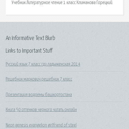
Учебник Литературное чтение 1 класс Климанова Горецкий.
An Informative Text Blurb
Links to Important Stuff
Русский язык 7 класс гдз ладыженская 2014
Решебник маркович решебник 7 класс
Презентация водоемы башкортостана
Книга 50 оттенков черного читать онлайн
Neon genesis evangelion girlfriend of steel