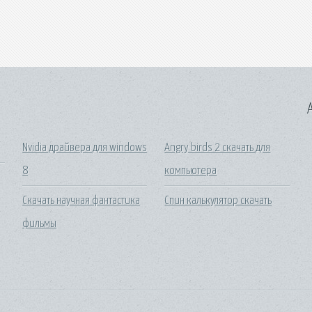
A
Nvidia драйвера для windows
Angry birds 2 скачать для
8
компьютера
Скачать научная фантастика
Спин калькулятор скачать
фильмы