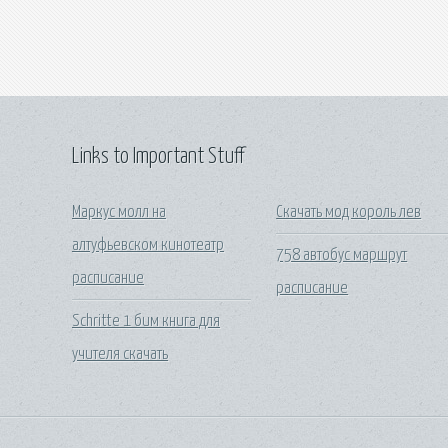
Links to Important Stuff
Маркус молл на
Скачать мод король лев
алтуфьевском кинотеатр
758 автобус маршрут
расписание
расписание
Schritte 1 бим книга для
учителя скачать