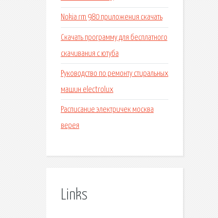
Nokia rm 980 приложения скачать
Скачать программу для бесплатного
скачивания с ютуба
Руководство по ремонту стиральных
машин electrolux
Расписание электричек москва
верея
Links