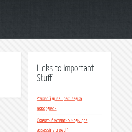
Links to Important
Stuff
Угловой диван раскладка
аккордеон
Скачать бесплатно моды для
assassins creed 3