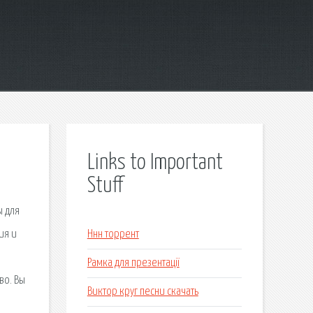
Links to Important
Stuff
ы для
ия и
Ннн торрент
Рамка для презентації
во. Вы
Виктор круг песни скачать