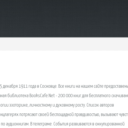
 декабря 1911 года в Сосновце. Все книги на нашем сайте предоставен
ая библиотека BooksCafe.Net - 200 000 книг для бесплатного скачиван
логии эзоторике, личностному и духовному росту. Список авторов
онцлагерях потрясают своей беспощадной правдивостью, вызывают чувст
 по аудиокнигам. В телеграме. События развиваются в оккупированной