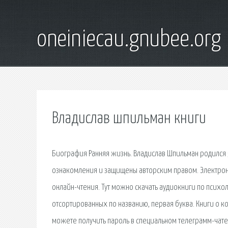
oneiniecau.gnubee.org
Владислав шпильман книги
Биография Ранняя жизнь. Владислав Шпильман родился 5
ознакомления и защищены авторским правом. Электронн
онлайн-чтения. Тут можно скачать аудиокниги по психо
отсортированных по названию, первая буква. Книги о к
можете получить пароль в специальном телеграмм-чате