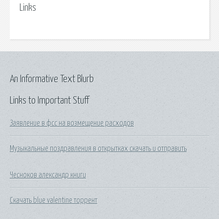
Links
An Informative Text Blurb
Links to Important Stuff
Заявление в фсс на возмещение расходов
Музыкальные поздравления в открытках скачать и отправить
Чесноков александр книги
Скачать blue valentine торрент