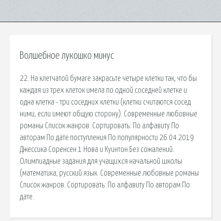
Волшебное лукошко минус
22. На клетчатой бумаге закрасьте четыре клетки так, что бы
каждая из трех клеток имела по одной соседней клетке и
одна клетка - три соседних клетки (клетки считаются сосед
ними, если имеют общую сторону). Современные любовные
романы Список жанров. Сортировать: По алфавиту По
авторам По дате поступления По популярности 26.04.2019
Джессика Соренсен 1 Нова и Куинтон.Без сожалений.
Олимпиадные задания для учащихся начальной школы
(математика, русский язык. Современные любовные романы
Список жанров. Сортировать: По алфавиту По авторам По
дате.