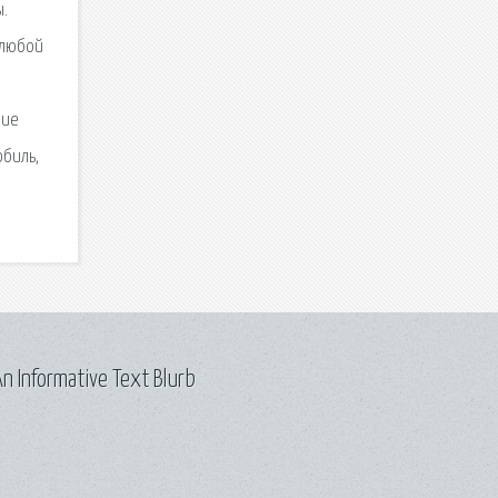
ы.
й любой
ние
обиль,
n Informative Text Blurb