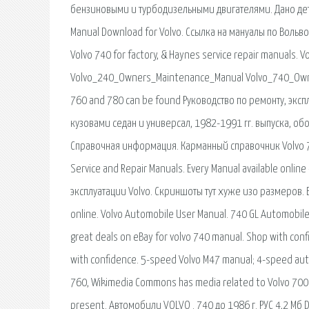
бензиновыми и турбодизельными двигателями. Дано дета
Manual Download for Volvo. Ссылка на мануалы по Вольво (V
Volvo 740 for factory, & Haynes service repair manuals.
Volvo_240_Owners_Maintenance_Manual Volvo_740_Owners
760 and 780 can be found Руководство по ремонту, экс
кузовами седан и универсал, 1982-1991 гг. выпуска, об
Справочная информация. Карманный справочник Volvo 7.
Service and Repair Manuals. Every Manual available onlin
эксплуатации Volvo. Скриншоты тут хуже изо размеров. 
online. Volvo Automobile User Manual. 740 GL Automobile
great deals on eBay for volvo 740 manual. Shop with conf
with confidence. 5-speed Volvo M47 manual; 4-speed aut
760, Wikimedia Commons has media related to Volvo 700 S
present. Автомобили VOLVO . 740 до 1986 г. РУС 4,2 Мб DjV