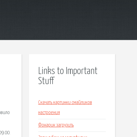
Links to Important
Stuff
Скачать картинки смайликов
авило
настроения
Фонарик загрузить
09.00.