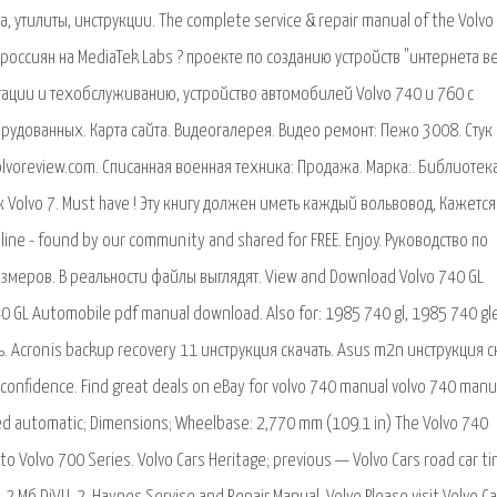
 утилиты, инструкции. The complete service & repair manual of the Volvo
россиян на MediaTek Labs ? проекте по созданию устройств "интернета 
атации и техобслуживанию, устройство автомобилей Volvo 740 и 760 с
орудованных. Карта сайта. Видеогалерея. Видео ремонт: Пежо 3008. Стук 
volvoreview.com. Списанная военная техника: Продажа. Марка:. Библиотек
olvo 7. Must have ! Эту книгу должен иметь каждый вольвовод, Кажется.
nline - found by our community and shared for FREE. Enjoy. Руководство по
азмеров. В реальности файлы выглядят. View and Download Volvo 740 GL
0 GL Automobile pdf manual download. Also for: 1985 740 gl, 1985 740 gle
ь. Acronis backup recovery 11 инструкция скачать. Asus m2n инструкция с
 confidence. Find great deals on eBay for volvo 740 manual volvo 740 manu
d automatic; Dimensions; Wheelbase: 2,770 mm (109.1 in) The Volvo 740
 Volvo 700 Series. Volvo Cars Heritage; previous — Volvo Cars road car ti