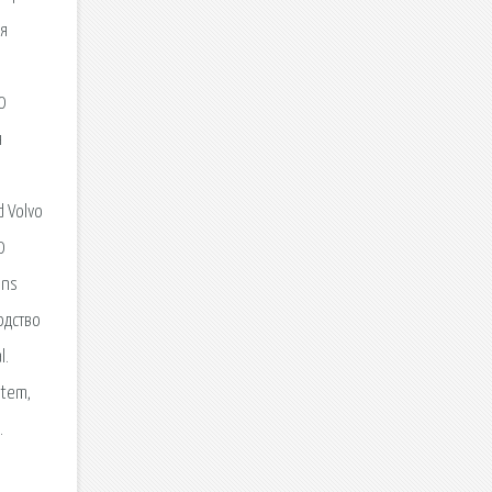
ля
0
я
 Volvo
0
ons
водство
l.
stem,
.