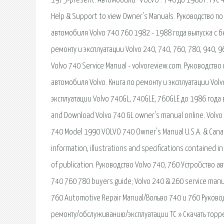
1975-present. Автомобили "VOLVO". 740 до 1986 г. РУС 4,2
Help & Support to view Owner's Manuals. Руководство 
автомобиля Volvo 740 760 1982 - 1988 года выпуска с 
ремонту и эксплуатации Volvo 240, 740, 760, 780, 940, 
Volvo 740 Service Manual - volvoreview.com. Руководст
автомобиля Volvo. Книга по ремонту и эксплуатации Volv
эксплуатации Volvo 740GL, 740GLE, 760GLE до 1986 года
and Download Volvo 740 GL owner's manual online. Volv
740 Model 1990 VOLVO 740 Owner's Manual U.S.A. & Canada
information, illustrations and specifications contained i
of publication. Руководство Volvo 740, 760 Устройство а
740 760 780 buyers guide; Volvo 240 & 260 service manua
760 Automotive Repair Manual/Вольво 740 и 760 Руководст
ремонту/обслуживанию/эксплуатации ТС » Скачать торре