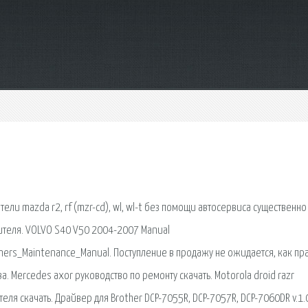
ли mazda r2, rf (mzr-cd), wl, wl-t без помощи автосервиса существенно
ителя. VOLVO S40 V50 2004-2007 Manual
rs_Maintenance_Manual. Поступление в продажу не ожидается, как пр
ва. Mercedes axor руководство по ремонту скачать. Motorola droid razr
теля скачать. Драйвер для Brother DCP-7055R, DCP-7057R, DCP-7060DR v.1.