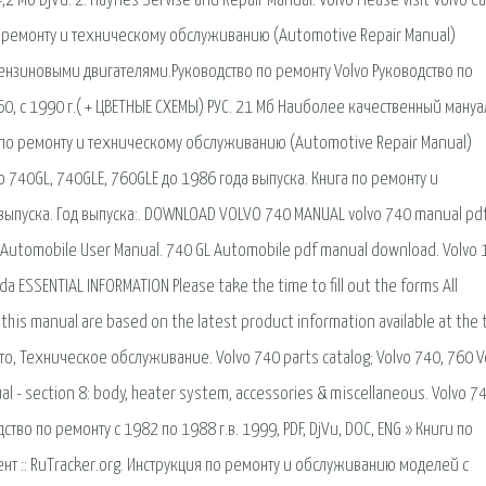
 Мб DjVU. 2. Haynes Servise and Repair Manual. Volvo Please visit Volvo C
по ремонту и техническому обслуживанию (Automotive Repair Manual)
бензиновыми двигателями.Руководство по ремонту Volvo Руководство по
960, c 1990 г.( + ЦВЕТНЫЕ СХЕМЫ) РУС. 21 Мб Наиболее качественный ману
во по ремонту и техническому обслуживанию (Automotive Repair Manual)
o 740GL, 740GLE, 760GLE до 1986 года выпуска. Книга по ремонту и
 выпуска. Год выпуска:. DOWNLOAD VOLVO 740 MANUAL volvo 740 manual pd
o Automobile User Manual. 740 GL Automobile pdf manual download. Volvo
 ESSENTIAL INFORMATION Please take the time to fill out the forms All
n this manual are based on the latest product information available at the 
вто, Техническое обслуживание. Volvo 740 parts catalog; Volvo 740, 760 V
l - section 8: body, heater system, accessories & miscellaneous. Volvo 7
во по ремонту с 1982 по 1988 г.в. 1999, PDF, DjVu, DOC, ENG » Книги по
нт :: RuTracker.org. Инструкция по ремонту и обслуживанию моделей c