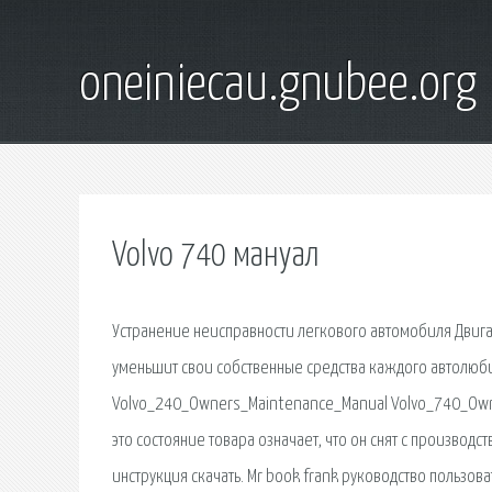
oneiniecau.gnubee.org
Volvo 740 мануал
Устранение неисправности легкового автомобиля Двигате
уменьшит свои собственные средства каждого автолюб
Volvo_240_Owners_Maintenance_Manual Volvo_740_Owne
это состояние товара означает, что он снят с производст
инструкция скачать. Mr book frank руководство пользова