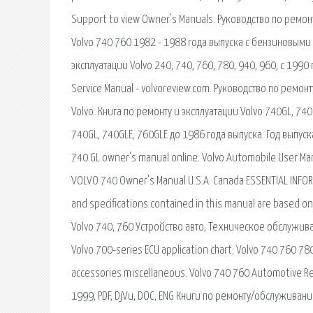
Support to view Owner's Manuals. Руководство по ремо
Volvo 740 760 1982 - 1988 года выпуска с бензиновыми 
эксплуатации Volvo 240, 740, 760, 780, 940, 960, c 199
Service Manual - volvoreview.com. Руководство по ремо
Volvo. Книга по ремонту и эксплуатации Volvo 740GL, 740
740GL, 740GLE, 760GLE до 1986 года выпуска. Год выпус
740 GL owner's manual online. Volvo Automobile User M
VOLVO 740 Owner's Manual U.S.A. Canada ESSENTIAL INFORMAT
and specifications contained in this manual are based on 
Volvo 740, 760 Устройство авто, Техническое обслуживани
Volvo 700-series ECU application chart; Volvo 740 760 78
accessories miscellaneous. Volvo 740 760 Automotive Re
1999, PDF, DjVu, DOC, ENG Книги по ремонту/обслуживанию