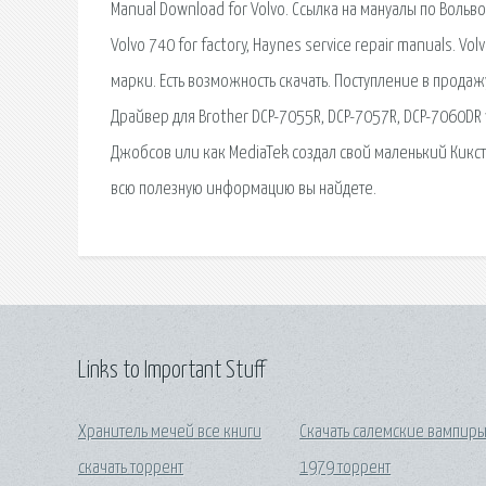
Manual Download for Volvo. Ссылка на мануалы по Вольво (V
Volvo 740 for factory, Haynes service repair manuals. 
марки. Есть возможность скачать. Поступление в продажу
Драйвер для Brother DCP-7055R, DCP-7057R, DCP-7060DR 
Джобсов или как MediaTek создал свой маленький Кикс
всю полезную информацию вы найдете.
Links to Important Stuff
Хранитель мечей все книги
Скачать салемские вампир
скачать торрент
1979 торрент