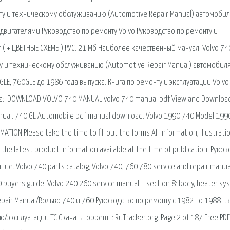
нту и техническому обслуживанию (Automotive Repair Manual) автомоби
двигателями.Руководство по ремонту Volvo Руководство по ремонту и
0 г.( + ЦВЕТНЫЕ СХЕМЫ) РУС. 21 Мб Наиболее качественный мануал. Volvo 74
нту и техническому обслуживанию (Automotive Repair Manual) автомобил
GLE, 760GLE до 1986 года выпуска. Книга по ремонту и эксплуатации Volvo
ка:. DOWNLOAD VOLVO 740 MANUAL volvo 740 manual pdf View and Download
anual. 740 GL Automobile pdf manual download. Volvo 1990 740 Model 199
ION Please take the time to fill out the forms All information, illustrati
the latest product information available at the time of publication. Руко
е. Volvo 740 parts catalog; Volvo 740, 760 780 service and repair manua
0 buyers guide; Volvo 240 260 service manual – section 8: body, heater sy
pair Manual/Вольво 740 и 760 Руководство по ремонту с 1982 по 1988 г.в
/эксплуатации ТС Скачать торрент :: RuTracker.org. Page 2 of 187 Free PDF