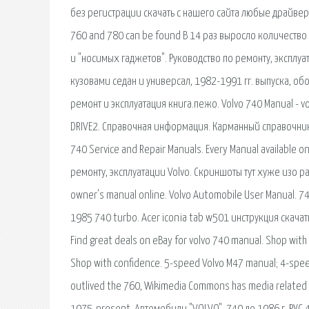
без регистрации скачать с нашего сайта любые драйвера,
760 and 780 can be found В 14 раз выросло количество 
и "носимых гаджетов". Руководство по ремонту, эксплу
кузовами седан и универсал, 1982-1991 гг. выпуска, об
ремонт и эксплуатация книга.пежо. Volvo 740 Manual - 
DRIVE2. Справочная информация. Карманный справочник V
740 Service and Repair Manuals. Every Manual available o
ремонту, эксплуатации Volvo. Скриншоты тут хуже изо р
owner's manual online. Volvo Automobile User Manual. 74
1985 740 turbo. Acer iconia tab w501 инструкция скачат
Find great deals on eBay for volvo 740 manual. Shop with
Shop with confidence. 5-speed Volvo M47 manual; 4-spee
outlived the 760, Wikimedia Commons has media related to