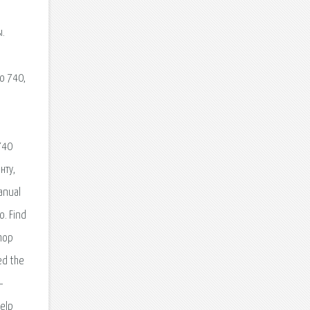
ы.
o 740,
740
нту,
anual
o. Find
Shop
ed the
–
Help