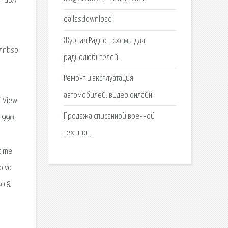
ar USA
dallasdownload
Журнал Радио - схемы для
алnbsp.
радиолюбителей.
Ремонт и эксплуатация
автомобилей: видео онлайн.
f View
Продажа списанной военной
 1990
техники.
time
olvo
40 &