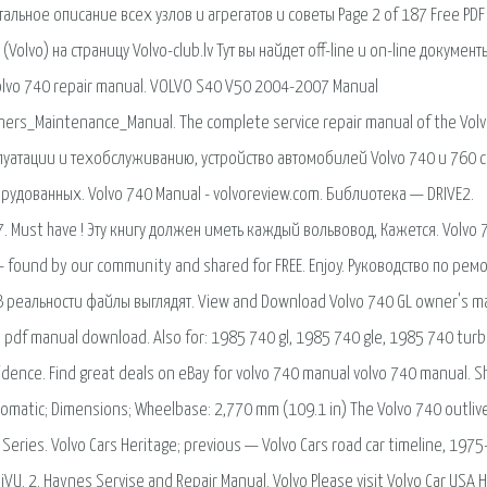
льное описание всех узлов и агрегатов и советы Page 2 of 187 Free PDF
olvo) на страницу Volvo-club.lv Тут вы найдет off-line и on-line документ
 Volvo 740 repair manual. VOLVO S40 V50 2004-2007 Manual
_Maintenance_Manual. The complete service repair manual of the Volv
плуатации и техобслуживанию, устройство автомобилей Volvo 740 и 760 с
орудованных. Volvo 740 Manual - volvoreview.com. Библиотека — DRIVE2.
 Must have ! Эту книгу должен иметь каждый вольвовод, Кажется. Volvo 
e - found by our community and shared for FREE. Enjoy. Руководство по ремо
В реальности файлы выглядят. View and Download Volvo 740 GL owner's m
 pdf manual download. Also for: 1985 740 gl, 1985 740 gle, 1985 740 turb
idence. Find great deals on eBay for volvo 740 manual volvo 740 manual. 
omatic; Dimensions; Wheelbase: 2,770 mm (109.1 in) The Volvo 740 outliv
eries. Volvo Cars Heritage; previous — Volvo Cars road car timeline, 1975
U. 2. Haynes Servise and Repair Manual. Volvo Please visit Volvo Car USA 