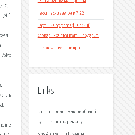
Заячья банька мультфильм
 740,
Текст песни завтра в 7 22
вещей"
Картинка орфографический
словарь хочется взять и подарить
руля.
а —
Pineview driver как пройти
 Volvo
,
Links
качать.
al.
Книги по ремонту автомобилей
Купить книги по ремонту.
meline,
Blog Archives - altaskachat.