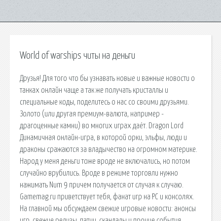
World of warships читы на деньги
Друзья! Для того что бы узнавать новые и важные новости о
танках онлайн чаще а так же получать кристаллы и
специальные коды, поделитесь о нас со своими друзьями.
Золото (или другая премиум-валюта, например -
драгоценные камни) во многих играх даёт. Dragon Lord
Динамичная онлайн-игра, в которой орки, эльфы, люди и
драконы сражаются за владычество на огромном материке.
Народ у меня деньги тоже вроде не включались, но потом
случайно врубились. Вроде в режиме торговли нужно
нажимать Num 9 причем получается от случая к случаю.
Gamemag.ru приветствует тебя, фанат игр на PC и консолях.
На главной мы обсуждаем свежие игровые новости: анонсы
игр, свежие релизы, патчи, скандалы и прочие события