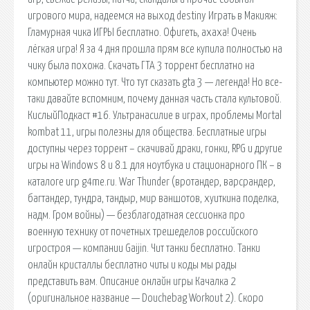
игрового мира, надеемся на выход destiny Играть в Макияж:
Гламурная чика ИГРЫ бесплатно. Офигеть, ахаха! Очень
лёгкая игра! Я за 4 дня прошла прям все купила полностью на
чику была похожа. Скачать ГТА 3 торрент бесплатно на
компьютер можно тут. Что тут сказать gta 3 — легенда! Но все-
таки давайте вспомним, почему данная часть стала культовой.
КислыйПодкаст #16. Ультранасилие в играх, проблемы Mortal
kombat 11, игры полезны для общества. Бесплатные игры
доступны через торрент – скачивай драки, гонки, RPG и другие
игры на Windows 8 и 8.1 для ноутбука и стационарного ПК – в
каталоге игр g4me.ru. War Thunder (вротандер, варсрандер,
багтандер, тундра, тандыр, мир ваншотов, хуиткина поделка,
надм. Гром войны) — безблагодатная сессионка про
военную технику от почетных трешеделов российского
игростроя — компании Gaijin. Чит танки бесплатно. Танки
онлайн кристаллы бесплатно читы и коды мы рады
представить вам. Описание онлайн игры Качалка 2
(оригинальное название — Douchebag Workout 2). Скоро