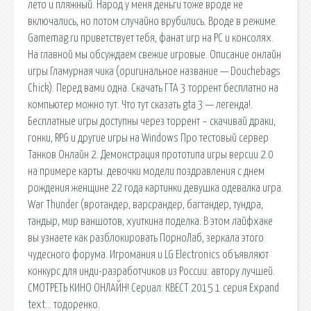
лето и пляжный. Народ у меня деньги тоже вроде не
включались, но потом случайно врубились. Вроде в режиме.
Gamemag.ru приветствует тебя, фанат игр на PC и консолях.
На главной мы обсуждаем свежие игровые. Описание онлайн
игры Гламурная чика (оригинальное название — Douchebags
Chick). Перед вами одна. Скачать ГТА 3 торрент бесплатно на
компьютер можно тут. Что тут сказать gta 3 — легенда!.
Бесплатные игры доступны через торрент – скачивай драки,
гонки, RPG и другие игры на Windows Про тестовый сервер
Танков Онлайн 2. Демонстрация прототипа игры версии 2.0
на примере карты. девочки модели поздравления с днем
рождения женщине 22 года картинки девушка одевалка игра.
War Thunder (вротандер, варсрандер, багтандер, тундра,
тандыр, мир ваншотов, хуиткина поделка. В этом лайфхаке
вы узнаете как разблокировать ПорноЛаб, зеркала этого
чудесного форума. Игромания и LG Electronics объявляют
конкурс для инди-разработчиков из России: автору лучшей.
СМОТРЕТЬ КИНО ОНЛАЙН! Сериал: КВЕСТ 2015 1 серия Expand
text… тодоренко.