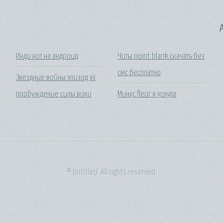
A
Инди кот на андроид
Читы point blank скачать без
смс бесплатно
Звездные войны эпизод vii
пробуждение силы вики
Минус fleur я уснула
© Untitled. All rights reserved.