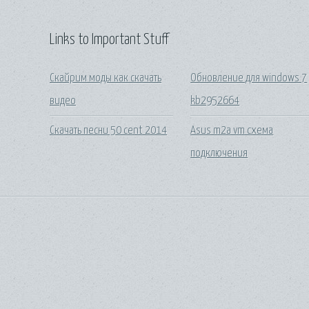
Links to Important Stuff
Скайрим моды как скачать
Обновление для windows 7
видео
kb2952664
Скачать песни 50 cent 2014
Asus m2a vm схема
подключения