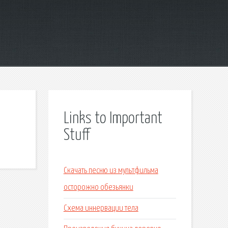
Links to Important
Stuff
Скачать песню из мультфильма
осторожно обезьянки
Схема иннервации тела