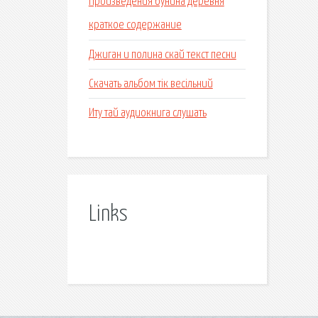
Произведения бунина деревня
краткое содержание
Джиган и полина скай текст песни
Скачать альбом тік весільний
Иту тай аудиокнига слушать
Links