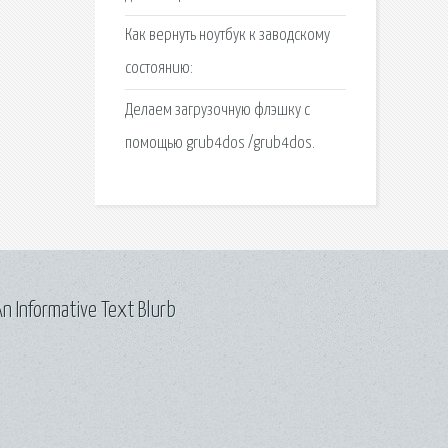
Как вернуть ноутбук к заводскому
состоянию:
Делаем загрузочную флэшку с
помощью grub4dos /grub4dos.
n Informative Text Blurb