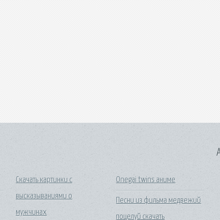
A
Скачать картинки с
Onegai twins аниме
высказываниями о
Песни из фильма медвежий
мужчинах
поцелуй скачать