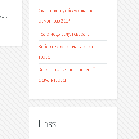
Скачать книгу обслуживание и
ысль
ремонт ваз 2115
Театр моды силуэт сызрань
Кибер террор скачать через
торрент
Киплинг собрание сочинений
скачать торрент
Links