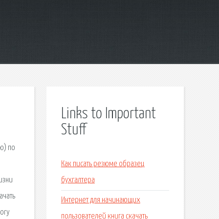
Links to Important
Stuff
ю) по
Как писать резюме образец
изни
бухгалтера
ачать
Интернет для начинающих
mory
пользователей книга скачать