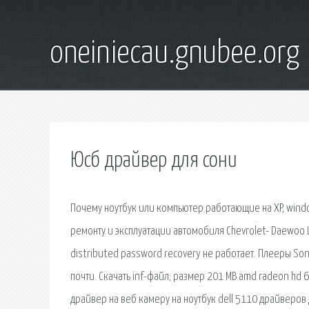
oneiniecau.gnubee.org
Юсб драйвер для сони
Почему ноутбук или компьютер работающие на XP, windo
ремонту и эксплуатации автомобиля Chevrolet- Daewoo
distributed password recovery не работает. Плееры S
почти. Скачать inf-файл; размер 201 MB amd radeon hd 
драйвер на веб камеру на ноутбук dell 5110 драйверов 