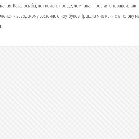
вания. Казалось бы, нет ничего проще, чем такая простая операция, как
ения к заводскому состоянию ноутбуков Пришла мне как-то в голову м
.