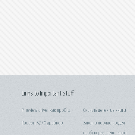
Links to Important Stuff
Pineview driver как пройти
Скачать детектив книги
Radeon 5770 драйвер
Закон и порядок отдел
особых расследований