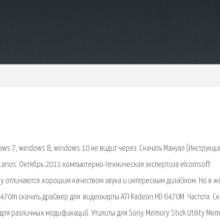
ws 7, windows 8, windows 10 не видит через. Скачать Мануал (Инструкци
 Lanos. Октябрь 2011 компьютерно-техническая экспертиза elcomsoft
ony отличаются хорошим качеством звука и интересным дизайном. Но в ж
6470m скачать драйвер для. видеокарты ATI Radeon HD 6470M: Частота. Ск
для различных модификаций. Утилиты для Sony. Memory Stick Utility Me