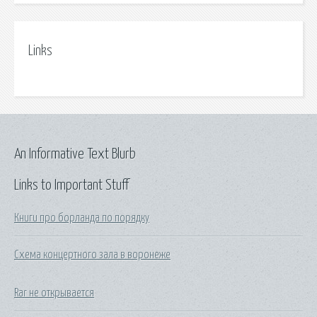
Links
An Informative Text Blurb
Links to Important Stuff
Книги про борланда по порядку
Схема концертного зала в воронеже
Rar не открывается