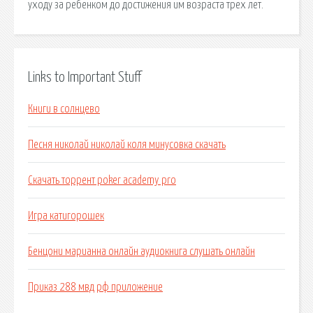
уходу за ребенком до достижения им возраста трех лет.
Links to Important Stuff
Книги в солнцево
Песня николай николай коля минусовка скачать
Скачать торрент poker academy pro
Игра катигорошек
Бенцони марианна онлайн аудиокнига слушать онлайн
Приказ 288 мвд рф приложение